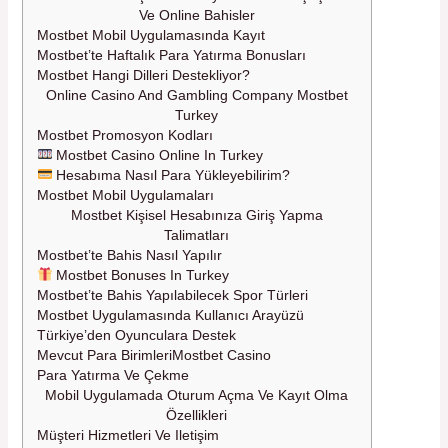
Ve Online Bahisler
Mostbet Mobil Uygulamasında Kayıt
Mostbet’te Haftalık Para Yatırma Bonusları
Mostbet Hangi Dilleri Destekliyor?
Online Casino And Gambling Company Mostbet
Turkey
Mostbet Promosyon Kodları
Mostbet Casino Online In Turkey
Hesabıma Nasıl Para Yükleyebilirim?
Mostbet Mobil Uygulamaları
Mostbet Kişisel Hesabınıza Giriş Yapma
Talimatları
Mostbet’te Bahis Nasıl Yapılır
Mostbet Bonuses In Turkey
Mostbet’te Bahis Yapılabilecek Spor Türleri
Mostbet Uygulamasında Kullanıcı Arayüzü
Türkiye’den Oyunculara Destek
Mevcut Para Birimleri
Mostbet Casino
Para Yatırma Ve Çekme
Mobil Uygulamada Oturum Açma Ve Kayıt Olma
Özellikleri
Müşteri Hizmetleri Ve Iletişim