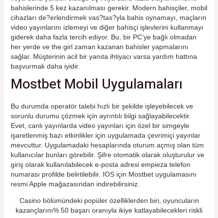
bahislerinde 5 kez kazanılması gerekir. Modern bahisçiler, mobil
cihazları de?erlendirmek vas?tas?yla bahis oynamayı, maçların
video yayınlarını izlemeyi ve diğer bahisçi işlevlerini kullanmayı
giderek daha fazla tercih ediyor. Bu, bir PC’ye bağlı olmadan
her yerde ve the girl zaman kazanan bahisler yapmalarını
sağlar. Müşterinin acil bir yanıta ihtiyacı varsa yardım hattına
başvurmak daha iyidir.
Mostbet Mobil Uygulamaları
Bu durumda operatör talebi hızlı bir şekilde işleyebilecek ve
sorunlu durumu çözmek için ayrıntılı bilgi sağlayabilecektir.
Evet, canlı yayınlarda video yayınları için özel bir simgeyle
işaretlenmiş bazı etkinlikler için uygulamada çevrimiçi yayınlar
mevcuttur. Uygulamadaki hesaplarında oturum açmış olan tüm
kullanıcılar bunları görebilir. Şifre otomatik olarak oluşturulur ve
giriş olarak kullanılabilecek e-posta adresi empieza telefon
numarası profilde belirtilebilir. IOS için Mostbet uygulamasını
resmi Apple mağazasından indirebilirsiniz.
Casino bölümündeki popüler özelliklerden biri, oyuncuların
kazançlarını% 50 başarı oranıyla ikiye katlayabilecekleri riskli