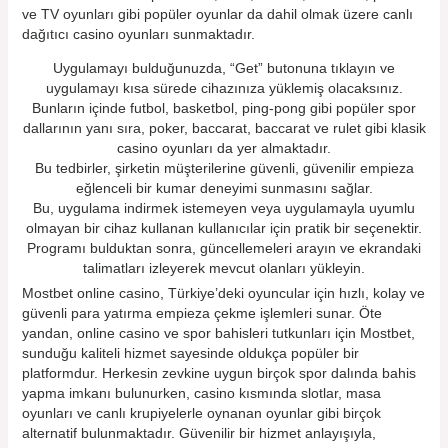
ve TV oyunları gibi popüler oyunlar da dahil olmak üzere canlı
dağıtıcı casino oyunları sunmaktadır.
Uygulamayı bulduğunuzda, “Get” butonuna tıklayın ve
uygulamayı kısa sürede cihazınıza yüklemiş olacaksınız.
Bunların içinde futbol, basketbol, ping-pong gibi popüler spor
dallarının yanı sıra, poker, baccarat, baccarat ve rulet gibi klasik
casino oyunları da yer almaktadır.
Bu tedbirler, şirketin müşterilerine güvenli, güvenilir empieza
eğlenceli bir kumar deneyimi sunmasını sağlar.
Bu, uygulama indirmek istemeyen veya uygulamayla uyumlu
olmayan bir cihaz kullanan kullanıcılar için pratik bir seçenektir.
Programı bulduktan sonra, güncellemeleri arayın ve ekrandaki
talimatları izleyerek mevcut olanları yükleyin.
Mostbet online casino, Türkiye’deki oyuncular için hızlı, kolay ve
güvenli para yatırma empieza çekme işlemleri sunar. Öte
yandan, online casino ve spor bahisleri tutkunları için Mostbet,
sunduğu kaliteli hizmet sayesinde oldukça popüler bir
platformdur. Herkesin zevkine uygun birçok spor dalında bahis
yapma imkanı bulunurken, casino kısmında slotlar, masa
oyunları ve canlı krupiyelerle oynanan oyunlar gibi birçok
alternatif bulunmaktadır. Güvenilir bir hizmet anlayışıyla,