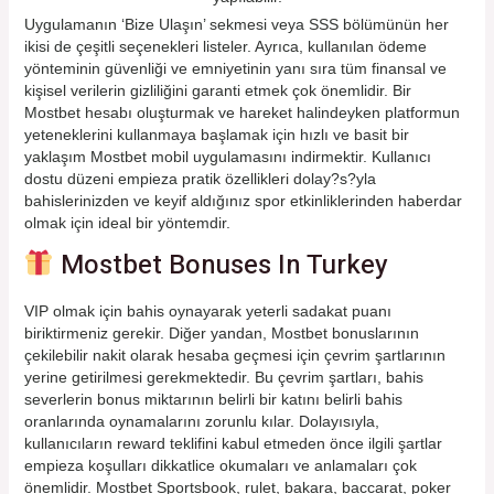
Uygulamanın ‘Bize Ulaşın’ sekmesi veya SSS bölümünün her
ikisi de çeşitli seçenekleri listeler. Ayrıca, kullanılan ödeme
yönteminin güvenliği ve emniyetinin yanı sıra tüm finansal ve
kişisel verilerin gizliliğini garanti etmek çok önemlidir. Bir
Mostbet hesabı oluşturmak ve hareket halindeyken platformun
yeteneklerini kullanmaya başlamak için hızlı ve basit bir
yaklaşım Mostbet mobil uygulamasını indirmektir. Kullanıcı
dostu düzeni empieza pratik özellikleri dolay?s?yla
bahislerinizden ve keyif aldığınız spor etkinliklerinden haberdar
olmak için ideal bir yöntemdir.
Mostbet Bonuses In Turkey
VIP olmak için bahis oynayarak yeterli sadakat puanı
biriktirmeniz gerekir. Diğer yandan, Mostbet bonuslarının
çekilebilir nakit olarak hesaba geçmesi için çevrim şartlarının
yerine getirilmesi gerekmektedir. Bu çevrim şartları, bahis
severlerin bonus miktarının belirli bir katını belirli bahis
oranlarında oynamalarını zorunlu kılar. Dolayısıyla,
kullanıcıların reward teklifini kabul etmeden önce ilgili şartlar
empieza koşulları dikkatlice okumaları ve anlamaları çok
önemlidir. Mostbet Sportsbook, rulet, bakara, baccarat, poker