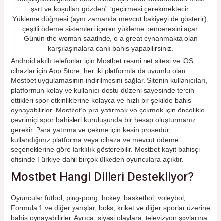
şart ve koşulları gözden” “geçirmesi gerekmektedir.
Yükleme düğmesi (aynı zamanda mevcut bakiyeyi de gösterir),
çeşitli ödeme sistemleri içeren yükleme penceresini açar.
Günün the woman saatinde, o a great oynanmakta olan
karşılaşmalara canlı bahis yapabilirsiniz.
Android akıllı telefonlar için Mostbet resmi net sitesi ve iOS
cihazlar için App Store, her iki platformla da uyumlu olan
Mostbet uygulamasının indirilmesini sağlar. Sitenin kullanıcıları,
platformun kolay ve kullanıcı dostu düzeni sayesinde tercih
ettikleri spor etkinliklerine kolayca ve hızlı bir şekilde bahis
oynayabilirler. Mostbet’e pra yatırmak ve çekmek için öncelikle
çevrimiçi spor bahisleri kuruluşunda bir hesap oluşturmanız
gerekir. Para yatırma ve çekme için kesin prosedür,
kullandığınız platforma veya cihaza ve mevcut ödeme
seçeneklerine göre farklılık gösterebilir. Mostbet kayit bahisçi
ofisinde Türkiye dahil birçok ülkeden oyunculara açıktır.
Mostbet Hangi Dilleri Destekliyor?
Oyuncular futbol, ping-pong, hokey, basketbol, voleybol,
Formula 1 ve diğer yarışlar, boks, kriket ve diğer sporlar üzerine
bahis oynayabilirler. Ayrıca, siyasi olaylara, televizyon şovlarına