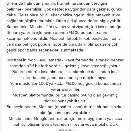
dillerinde hale danışmanlık hizmeti tarafından verdiğini
belirtmek önemlidir. Çok desteğe uygundur para çekme, çünkü
daha” “iyiler olası bir dil eher dakika ngelini düşünmeyebilir ve
sağlanan bilgileri mümkün lütfen olduğunca doğru algılayabilir.
Bu nedenle, Mostbet Türkiye’nin yeni ziyaretçileri için sunduğu
ilk para yatırma işleminde anında %100 bonus fırsatını
kaçırmamak önemlidir. Mostbet, futbol, kriket, basketbol, tenis
ve daha pek çok popüler spor de uma dahil olmak üzere çok
çeşitli spor bahis seçenekleri sunmaktadır.
Mostbet’in mobil uygulamadaki kayıt formunda, sitedeki benzer
formdan s?rf bir fark vardır – gelişmiş kayıt seçeneği yoktur.
Bu prosedürün kısa olması, tipik olarak üç dakikadan kısa
sürede sonuçlanması sebebiyle müjdeleniyor.
Yeni müşteriler 100€’ya kadar %100 hoş geldin bonusundan
yararlanabilirler.
Mostbet platformunda, bir tür casino oyunu olan çevrimiçi
slotları oynayabilirsiniz.
Bu incelemeden, Mostbet (mostbet. com) dürüst bir bahis şirketi
olduğu sonucuna varabiliriz.
Mostbet indir Google android os için mobil uygulama yalnızca
bahisçi ofisinin web sitesinden – resmi veya mobil olarak
yapılabilir.