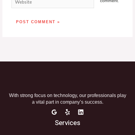
comment.
With strong focus on technology, our professionals play
a vital part in company’s success.
Services