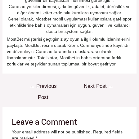
güvenilir bir kaynaktan indirilmesi gerektiğidir.
Curacao yetkilendirmesi, şirketin güvenlik, adalet, dürüstlük ve
diğer önemli kriterlerde sıkı kurallara uymasını sağlar.
Genel olarak, Mostbet mobil uygulaması kullanıcılara gaté spor
etkinliklerine bahis oynamaları için uygun, güvenli ve kullanıcı
dostu bir system sağlar.
MostBet müşterisi geçtiğimiz ay oyunla ilgili olumlu izlenimlerini
paylaştı. MostBet resmi olarak Kıbrıs Cumhuriyeti’nde kayıtlıdır
ve düzenleyici Curacao tarafından uluslararası olarak
lisanslanmıştır. Totalizator, Mostbet’in bahis ortamına farklı
zorluklar ve teşvikler sunan toplumsal bir boyut getiriyor.
Post
←
Previous
Next Post
→
navigation
Post
Leave a Comment
Your email address will not be published.
Required fields
are marked
*