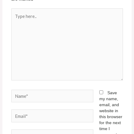
Type
here..
Name*
Save
my name,
email, and
website in
Email*
this browser
for the next
time I
Website