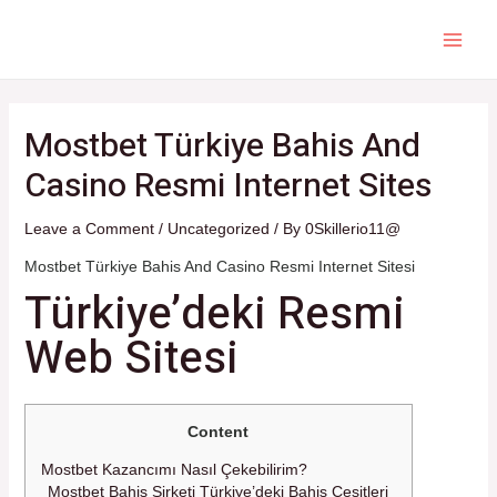
Skip
to
content
MAI
ME
Mostbet Türkiye Bahis And
Casino Resmi Internet Sites
Leave a Comment
/
Uncategorized
/ By
0Skillerio11@
Mostbet Türkiye Bahis And Casino Resmi Internet Sitesi
Türkiye’deki Resmi
Web Sitesi
Content
Mostbet Kazancımı Nasıl Çekebilirim?
Mostbet Bahis Şirketi Türkiye’deki Bahis Çeşitleri