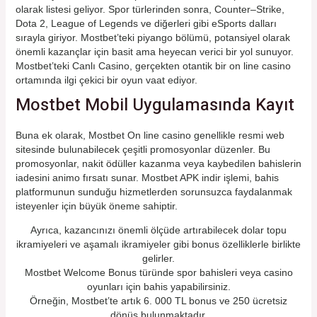
olarak listesi geliyor. Spor türlerinden sonra, Counter–Strike,
Dota 2, League of Legends ve diğerleri gibi eSports dalları
sırayla giriyor. Mostbet’teki piyango bölümü, potansiyel olarak
önemli kazançlar için basit ama heyecan verici bir yol sunuyor.
Mostbet’teki Canlı Casino, gerçekten otantik bir on line casino
ortamında ilgi çekici bir oyun vaat ediyor.
Mostbet Mobil Uygulamasında Kayıt
Buna ek olarak, Mostbet On line casino genellikle resmi web
sitesinde bulunabilecek çeşitli promosyonlar düzenler. Bu
promosyonlar, nakit ödüller kazanma veya kaybedilen bahislerin
iadesini animo fırsatı sunar. Mostbet APK indir işlemi, bahis
platformunun sunduğu hizmetlerden sorunsuzca faydalanmak
isteyenler için büyük öneme sahiptir.
Ayrıca, kazancınızı önemli ölçüde artırabilecek dolar topu
ikramiyeleri ve aşamalı ikramiyeler gibi bonus özelliklerle birlikte
gelirler.
Mostbet Welcome Bonus türünde spor bahisleri veya casino
oyunları için bahis yapabilirsiniz.
Örneğin, Mostbet’te artık 6. 000 TL bonus ve 250 ücretsiz
dönüş bulunmaktadır.