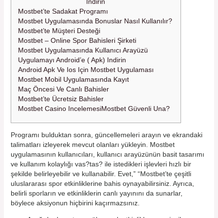
Indirin
Mostbet’te Sadakat Programı
Mostbet Uygulamasında Bonuslar Nasıl Kullanılır?
Mostbet’te Müşteri Desteği
Mostbet – Online Spor Bahisleri Şirketi
Mostbet Uygulamasında Kullanıcı Arayüzü
Uygulamayı Android’e ( Apk) Indirin
Android Apk Ve Ios Için Mostbet Uygulaması
Mostbet Mobil Uygulamasında Kayıt
Maç Öncesi Ve Canlı Bahisler
Mostbet’te Ücretsiz Bahisler
Mostbet Casino Incelemesi
Mostbet Güvenli Una?
Programı bulduktan sonra, güncellemeleri arayın ve ekrandaki
talimatları izleyerek mevcut olanları yükleyin. Mostbet
uygulamasının kullanıcıları, kullanıcı arayüzünün basit tasarımı
ve kullanım kolaylığı vas?tas? ile istedikleri işlevleri hızlı bir
şekilde belirleyebilir ve kullanabilir. Evet,” “Mostbet’te çeşitli
uluslararası spor etkinliklerine bahis oynayabilirsiniz. Ayrıca,
belirli sporların ve etkinliklerin canlı yayınını da sunarlar,
böylece aksiyonun hiçbirini kaçırmazsınız.