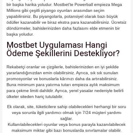
bir başka harika yoludur. Mostbet’te Powerball empieza Mega
Millions gibi çeşitli piyango oyunları arasından seçim
yapabilirsiniz. Bu piyangolarla, potansiyel olarak bazı büyük
ödüller kazanabilir ve biraz ekstra para kazanabilirsiniz. Ücretsiz
döndürmeler, bahislerinizden daha fazlasını elde etmenin bir
başka yoludur.
Mostbet Uygulaması Hangi
Ödeme Şekillerini Destekliyor?
Rekabetçi oranlar ve çizgilerle, bahislerinizden en iyi şekilde
yararlandığınızdan emin olabilirsiniz. Ayrıca, sık sık sunulan
promosyonlar ve bonuslarla kârınızı daha da artırabilirsiniz.
Buna minimum para yatırma tutarı empieza aylık maksimum
para çekme limiti dahildir. Ayrıca, yerel yasalar nedeniyle belirli
ülkeler siteden hariç tutulabilir.
Ek olarak, site, tüketicilere sahip olabilecekleri herhangi bir soru
veya sorunla ilgili yardımcı olmak için 7/24 müşteri yardımı
sağlar.
Kullanılabilecekleri oyunlar veya bonus parayla kazanılabilecek
maksimum miktar gibi bazı bonuslarda sınırlamalar olabilir.