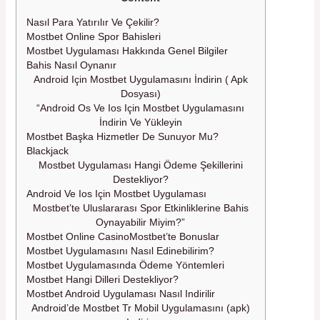
Nasıl Para Yatırılır Ve Çekilir?
Mostbet Online Spor Bahisleri
Mostbet Uygulaması Hakkında Genel Bilgiler
Bahis Nasıl Oynanır
Android Için Mostbet Uygulamasını İndirin ( Apk
Dosyası)
“Android Os Ve Ios Için Mostbet Uygulamasını
İndirin Ve Yükleyin
Mostbet Başka Hizmetler De Sunuyor Mu?
Blackjack
Mostbet Uygulaması Hangi Ödeme Şekillerini
Destekliyor?
Android Ve Ios Için Mostbet Uygulaması
Mostbet’te Uluslararası Spor Etkinliklerine Bahis
Oynayabilir Miyim?”
Mostbet Online Casino
Mostbet’te Bonuslar
Mostbet Uygulamasını Nasıl Edinebilirim?
Mostbet Uygulamasında Ödeme Yöntemleri
Mostbet Hangi Dilleri Destekliyor?
Mostbet Android Uygulaması Nasıl Indirilir
Android’de Mostbet Tr Mobil Uygulamasını (apk)