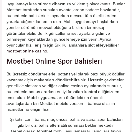
uygulamayı kısa sürede cihazınıza yüklemiş olacaksınız. Bunlar
Mostbet tarafından sunulan avantajlardan sadece bazılarıdır,
bu nedenle bahislerinizi oynarken mevcut tüm özelliklerden
yararlandığınızdan emin olun. Mobil uygulamayı başlatırken
yeni bir sürümün mevcut olduğunu bildiren bir mesaj
görüntülenebilir. Bu ilk güncelleme ise, ayarlara gidin ve
bilinmeyen kaynaklardan güncellemeye izin verin. Ayrıca
oyuncular hızlı erişim için Sık Kullanılanlara slot ekleyebilirler
mostbet online casino
.
Mostbet Online Spor Bahisleri
Bu ücretsiz döndürmelerle, potansiyel olarak bazı büyük ödüller
kazanmak için makaraları döndürebilirsiniz. Ücretsiz çevirmeler
genellikle slotlarda ve diğer online casino oyunlarında sunulur,
bu nedenle bonus ararken en iyi fırsatları kontrol ettiğinizden
emin olun. Mobil uygulamaların önündeki en önemli
avantajlardan biri Mostbet mobile version – bahisçi ofisinin
hizmetlerine erişim hızı.
Şirketin canlı bahis, maç öncesi bahis ve sanal spor bahisleri
gibi bir dizi bahis alternatifi sunması beklenmektedir.
Genel olarak, Mostbet mobil uygulaması kullanıcılara favori