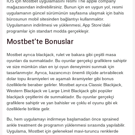
IOS için Mostbet uygulamasını resmi The apple company
mağazasından indirebilirsiniz. Bunun için en uygun yol, resmi
uygulamanın güncel sürümünün sayfasına ulaşmak için bahis
bürosunun mobil sitesinden bağlantıyı kullanmaktır.
Uygulamanın indirilmesi ve yüklenmesi, App Store’daki
programlar için standart modda gerçekleşir.
Mostbet’te Bonuslar
Mostbet ayrıca blackjack, rulet ve bakara gibi çeşitli masa
oyunları da sunmaktadır. Bu oyunlar gerçekçi grafiklere sahiptir
ve size mümkün olan en iyi oyun deneyimini sunmak için
tasarlanmıştır. Ayrıca, kazancınızı önemli ölçüde artırabilecek
dolar topu ikramiyeleri ve aşamalı ikramiyeler gibi bonus
özelliklerle beraber gelirler. Mostbet ayrıca Classic Blackjack,
Western Blackjack ve Large Limit Blackjack gibi popüler
blackjack çeşitlerini de sunmaktadır. Bu oyunlar gerçekçi
grafiklere sahiptir ve yan bahisler ve çoklu el oyunu gibi ek
özelliklerle birlikte gelir.
Bu, hem uygulamayı indirmeye başlamadan önce sprained
ankle treatment de programın yüklenmesi sırasında yapılabilir.
Uygulama, Mostbet için geleneksel mavi-turuncu renklerde