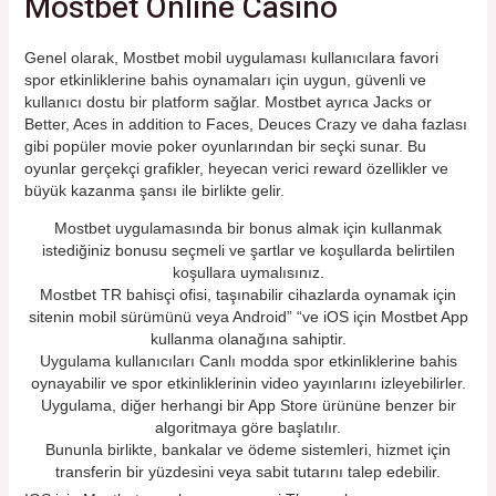
Mostbet Online Casino
Genel olarak, Mostbet mobil uygulaması kullanıcılara favori
spor etkinliklerine bahis oynamaları için uygun, güvenli ve
kullanıcı dostu bir platform sağlar. Mostbet ayrıca Jacks or
Better, Aces in addition to Faces, Deuces Crazy ve daha fazlası
gibi popüler movie poker oyunlarından bir seçki sunar. Bu
oyunlar gerçekçi grafikler, heyecan verici reward özellikler ve
büyük kazanma şansı ile birlikte gelir.
Mostbet uygulamasında bir bonus almak için kullanmak
istediğiniz bonusu seçmeli ve şartlar ve koşullarda belirtilen
koşullara uymalısınız.
Mostbet TR bahisçi ofisi, taşınabilir cihazlarda oynamak için
sitenin mobil sürümünü veya Android” “ve iOS için Mostbet App
kullanma olanağına sahiptir.
Uygulama kullanıcıları Canlı modda spor etkinliklerine bahis
oynayabilir ve spor etkinliklerinin video yayınlarını izleyebilirler.
Uygulama, diğer herhangi bir App Store ürününe benzer bir
algoritmaya göre başlatılır.
Bununla birlikte, bankalar ve ödeme sistemleri, hizmet için
transferin bir yüzdesini veya sabit tutarını talep edebilir.