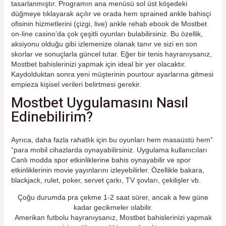
tasarlanmıştır. Programın ana menüsü sol üst köşedeki
düğmeye tıklayarak açılır ve orada hem sprained ankle bahisçi
ofisinin hizmetlerini (çizgi, live) ankle rehab ebook de Mostbet
on-line casino’da çok çeşitli oyunları bulabilirsiniz. Bu özellik,
aksiyonu olduğu gibi izlemenize olanak tanır ve sizi en son
skorlar ve sonuçlarla güncel tutar. Eğer bir tenis hayranıysanız,
Mostbet bahislerinizi yapmak için ideal bir yer olacaktır.
Kaydolduktan sonra yeni müşterinin pourtour ayarlarına gitmesi
empieza kişisel verileri belirtmesi gerekir.
Mostbet Uygulamasını Nasıl
Edinebilirim?
Ayrıca, daha fazla rahatlık için bu oyunları hem masaüstü hem”
“para mobil cihazlarda oynayabilirsiniz. Uygulama kullanıcıları
Canlı modda spor etkinliklerine bahis oynayabilir ve spor
etkinliklerinin movie yayınlarını izleyebilirler. Özellikle bakara,
blackjack, rulet, poker, servet çarkı, TV şovları, çekilişler vb.
Çoğu durumda pra çekme 1-2 saat sürer, ancak a few güne
kadar gecikmeler olabilir.
Amerikan futbolu hayranıysanız, Mostbet bahislerinizi yapmak