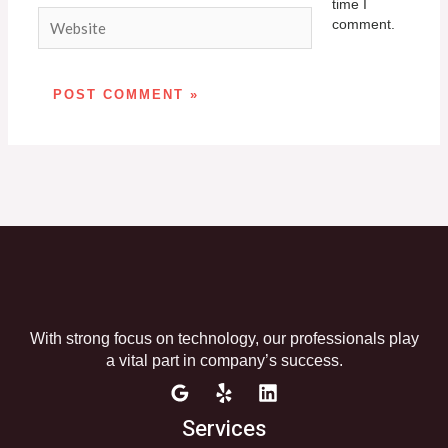
time I
Website
comment.
With strong focus on technology, our professionals play
a vital part in company’s success.
Services