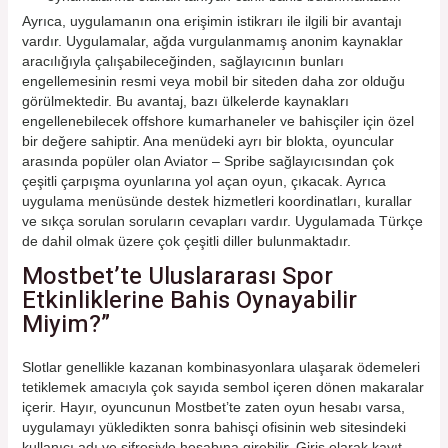
Ayrıca, uygulamanın ona erişimin istikrarı ile ilgili bir avantajı
vardır. Uygulamalar, ağda vurgulanmamış anonim kaynaklar
aracılığıyla çalışabileceğinden, sağlayıcının bunları
engellemesinin resmi veya mobil bir siteden daha zor olduğu
görülmektedir. Bu avantaj, bazı ülkelerde kaynakları
engellenebilecek offshore kumarhaneler ve bahisçiler için özel
bir değere sahiptir. Ana menüdeki ayrı bir blokta, oyuncular
arasında popüler olan Aviator – Spribe sağlayıcısından çok
çeşitli çarpışma oyunlarına yol açan oyun, çıkacak. Ayrıca
uygulama menüsünde destek hizmetleri koordinatları, kurallar
ve sıkça sorulan soruların cevapları vardır. Uygulamada Türkçe
de dahil olmak üzere çok çeşitli diller bulunmaktadır.
Mostbet’te Uluslararası Spor
Etkinliklerine Bahis Oynayabilir
Miyim?”
Slotlar genellikle kazanan kombinasyonlara ulaşarak ödemeleri
tetiklemek amacıyla çok sayıda sembol içeren dönen makaralar
içerir. Hayır, oyuncunun Mostbet’te zaten oyun hesabı varsa,
uygulamayı yükledikten sonra bahisçi ofisinin web sitesindeki
kullanıcı adı ve şifresiyle hesabına girebilir. Giriş olarak kayıt