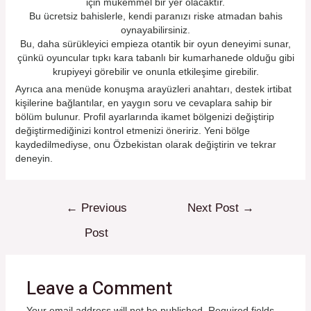
için mükemmel bir yer olacaktır.
Bu ücretsiz bahislerle, kendi paranızı riske atmadan bahis
oynayabilirsiniz.
Bu, daha sürükleyici empieza otantik bir oyun deneyimi sunar,
çünkü oyuncular tıpkı kara tabanlı bir kumarhanede olduğu gibi
krupiyeyi görebilir ve onunla etkileşime girebilir.
Ayrıca ana menüde konuşma arayüzleri anahtarı, destek irtibat
kişilerine bağlantılar, en yaygın soru ve cevaplara sahip bir
bölüm bulunur. Profil ayarlarında ikamet bölgenizi değiştirip
değiştirmediğinizi kontrol etmenizi öneririz. Yeni bölge
kaydedilmediyse, onu Özbekistan olarak değiştirin ve tekrar
deneyin.
Post
←
Previous
Next Post
→
navigation
Post
Leave a Comment
Your email address will not be published.
Required fields