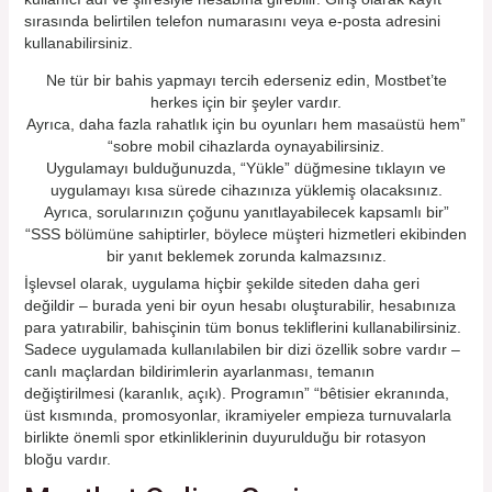
sırasında belirtilen telefon numarasını veya e-posta adresini
kullanabilirsiniz.
Ne tür bir bahis yapmayı tercih ederseniz edin, Mostbet’te
herkes için bir şeyler vardır.
Ayrıca, daha fazla rahatlık için bu oyunları hem masaüstü hem”
“sobre mobil cihazlarda oynayabilirsiniz.
Uygulamayı bulduğunuzda, “Yükle” düğmesine tıklayın ve
uygulamayı kısa sürede cihazınıza yüklemiş olacaksınız.
Ayrıca, sorularınızın çoğunu yanıtlayabilecek kapsamlı bir”
“SSS bölümüne sahiptirler, böylece müşteri hizmetleri ekibinden
bir yanıt beklemek zorunda kalmazsınız.
İşlevsel olarak, uygulama hiçbir şekilde siteden daha geri
değildir – burada yeni bir oyun hesabı oluşturabilir, hesabınıza
para yatırabilir, bahisçinin tüm bonus tekliflerini kullanabilirsiniz.
Sadece uygulamada kullanılabilen bir dizi özellik sobre vardır –
canlı maçlardan bildirimlerin ayarlanması, temanın
değiştirilmesi (karanlık, açık). Programın” “bêtisier ekranında,
üst kısmında, promosyonlar, ikramiyeler empieza turnuvalarla
birlikte önemli spor etkinliklerinin duyurulduğu bir rotasyon
bloğu vardır.