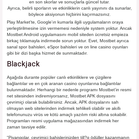
en son skorlar ve sonuçlarla güncel tutar.
Ayrıca, belirli sporların ve etkinliklerin canlı yayınını da sunarlar,
böylece aksiyonun hiçbirini kaçırmazsınız.
Play Market’te, Google’ın kumarla ilgili uygulamaların oraya
yerleştirilmesine izin vermemesi nedeniyle system yoktur. Ancak
Mostbet Android uygulamasını mobil siteden ücretsiz empieza
birkaç tıklamayla indirmede sorun yoktur. Evet, Mostbet ayrıca
sanal spor bahisleri, eSpor bahisleri ve on line casino oyunları
gibi bir dizi başka hizmet de sunmaktadır.
Blackjack
Aşağıda durante popüler canlı etkinliklere ve çizgilere
bağlantılar ve en çok aranan casino oyunlarına bağlantılar
bulunmaktadır. Herhangi bir nedenle programı Mostbet’in resmi
net sitesinden indiremiyorsanız, Mostbet APK dosyasını
çevrimiçi olarak bulabilirsiniz. Ancak, APK dosyalarını sah
olmayan web sitelerinden indirmek tehlikeli olabilir ve akıllı
telefonunuzu virüs ve kötü amaçlı yazılım riski altına sokabilir.
Programları resmi uygulama mağazasından indirmek her
zaman tavsiye edilir.
“Piyangolar, çevrimiçi bahislerinizden till?g ödüller kazanmanın