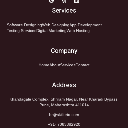
Services
Software Designing
Web Designing
App Development
Testing Services
Digital Marketing
Web Hosting
Company
Home
About
Services
Contact
Address
Khandagale Complex, Shriram Nagar, Near Kharadi Bypass,
Pune, Maharashtra 411014
hr@skillerio.com
+91- 7083382920