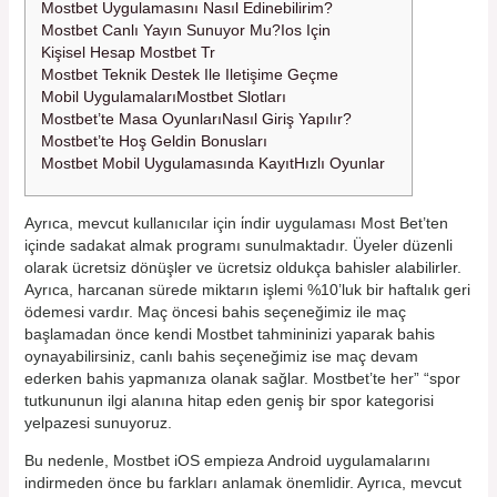
Mostbet Uygulamasını Nasıl Edinebilirim?
Mostbet Canlı Yayın Sunuyor Mu?
Ios Için
Kişisel Hesap Mostbet Tr
Mostbet Teknik Destek Ile Iletişime Geçme
Mobil Uygulamaları
Mostbet Slotları
Mostbet’te Masa Oyunları
Nasıl Giriş Yapılır?
Mostbet’te Hoş Geldin Bonusları
Mostbet Mobil Uygulamasında Kayıt
Hızlı Oyunlar
Ayrıca, mevcut kullanıcılar için i̇ndir uygulaması Most Bet’ten
içinde sadakat almak programı sunulmaktadır. Üyeler düzenli
olarak ücretsiz dönüşler ve ücretsiz oldukça bahisler alabilirler.
Ayrıca, harcanan sürede miktarın işlemi %10’luk bir haftalık geri
ödemesi vardır. Maç öncesi bahis seçeneğimiz ile maç
başlamadan önce kendi Mostbet tahmininizi yaparak bahis
oynayabilirsiniz, canlı bahis seçeneğimiz ise maç devam
ederken bahis yapmanıza olanak sağlar. Mostbet’te her” “spor
tutkununun ilgi alanına hitap eden geniş bir spor kategorisi
yelpazesi sunuyoruz.
Bu nedenle, Mostbet iOS empieza Android uygulamalarını
indirmeden önce bu farkları anlamak önemlidir. Ayrıca, mevcut