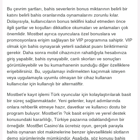
Bu çevrim şartları, bahis severlerin bonus miktarının belirli bir
katını belirli bahis oranlarında oynamalarını zorunlu kılar.
Dolayısıyla, kullanıcıların bonus teklifini kabul etmeden önce
ilgili şartlar ve koşulları dikkatlice okumaları ve anlamaları çok
önemlidir. Mostbet ayrıca oyunculara özel bonuslara ve
promosyonlara erişim sağlayan bir VIP programına sahiptir. VIP
olmak için bahis oynayarak yeterli sadakat puanı biriktirmeniz
gerekir. Daha sonra mobil cihazınızın rahatlığıyla hesabınıza
giriş yapabilir, bahis oynayabilir, canlı skorları ve sonuçları
görüntüleyebilir ve bu kumarhanenin sunduğu diğer özelliklere
erişebilirsiniz. Bu, uygulamayı indirmekten kaçınmak isteyen
veya uygulamayla uyumlu olmayan bir cihaz kullanan
kullanıcılar için kullanışlı bir alternatiftir.
Mostbet’e kayıt işlemi Türk oyuncular için kolaylaştırılarak basit
bir süreç sağlanmaktadır. Yeni gelenler, kayıt adımlarında
onlara rehberlik etmeye hazır, davetkar ve kullanıcı dostu bir
program buluyor. Mostbet’in ?ok basit erişim ve yerel destek
konusundaki kararlılığı, Türkiye pazarına odaklandığının bir
örneğidir. MostBet Casino’da ücretsiz oyun, gerçek parayla
bahis oynanan slot makinelerine benzer işlevsellikteki slotların
demo sürümlerinde mümkündür. Aşağıda, söz konusu bahis