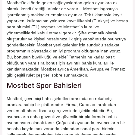
Mostbet’teki önde gelen sağlayıcılardan gelen oyunlara ek
olarak, kendi ürettiği ürünler de vardır – Mostbet logosuyla
işaretlenmiş makineler empieza oyunlar. Tek tıklamayla kayıt
yaparken, kullanıcının yalnızca kayıt ülkesini (Türkiye) ve hesap
para birimini (TL) seçmesi ve Mostbet’in kural ve
yönetmeliklerini kabul etmesi gerekir. Şifre otomatik olarak
oluşturulur ve kişisel hesabınıza ilk giriş yaptığınızda oyuncuya
gönderilecektir. Mostbet yeni gelenler için sunduğu sadakat
programının piyasadaki en iyi program olduğuna inanıyoruz.
Bu, bonusun büyüklüğü ve elde” “etmenin ne kadar basit
olduğunun yanı sıra bonus için ayrıntılı bahis kuralları ile
kanıtlanmaktadır. Mostbet ayrıca Amerikan, Avrupa ve Fransız
gibi çeşitli rulet çeşitleri sobre sunmaktadır.
Mostbet Spor Bahisleri
Mostbet, çevrimiçi bahis şirketleri arasında en rekabetçi
oranlara sahip bir platformdur. Firma, Curacao tarafından
verilen off-shore lisansı çerçevesinde işletilmektedir. Bu,
oyuncuların daha güvenli ve güvenilir bir platformda bahis
oynamasına olanak tanır. Çoğu slot oyununda, oyuncuların bir
hesaba kaydolmak zorunda kalmadan sanal para birimini
kullanarak denemelerine izin veren bir demo modu vardır.