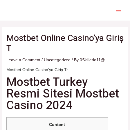
Skip
to
content
MAI
ME
Mostbet Online Casino’ya Giriş
T
Leave a Comment
/
Uncategorized
/ By
0Skillerio11@
Mostbet Online Casino’ya Giriş Tr
Mostbet Turkey
Resmi Sitesi Mostbet
Casino 2024
Content