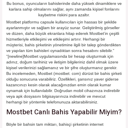
Bu bonus, oyuncuların bahislerinde daha yüksek dinamiklere ve
karlara sahip olmalarını sağlar, aynı zamanda kişisel fonlarını
kaybetme riskini para azaltır.
Mostbet platformu capsule kullanıcıları için hassas bir şekilde
ayarlanmıştır ve sağlam bir arayüz sunar. Geliştirilmiş görseller
ve düzen, daha büyük ekranlara hitap ederek Mostbet’in çeşitli
hizmetleriyle etkileşimi ve etkileşimi artırır. Herhangi bir
müşterisi, bahis şirketinin yönetimine ilgili bir talep gönderdikten
ve yapılan tüm bahisleri oynadıktan sonra hesabını silebilir.”
“[newline]Mostbet uygulamasında bir hesap oluşturmak için
adınız, doğum tarihiniz ve iletişim bilgileriniz dahil olmak üzere
kişisel verilerinizi sağlamanız ve bir şifre oluşturmanız gerekir.
Bu incelemeden, Mostbet (mostbet. com) dürüst bir bahis şirketi
olduğu sonucuna varabiliriz. Özellikleri, şansınız yaver giderse
kazancınızı kesin olarak alacağınızdan emin olarak kumar
oynamak için kullanılabilir. Doğrudan mobil cihazınıza indirebilir
veya apk dosyasını bilgisayarınıza indirebilir ve mevcut
herhangi bir yöntemle telefonunuza aktarabilirsiniz.
Mostbet Canlı Bahis Yapabilir Miyim?
Böyle bir bahsin tam miktarı, bahisçi şirketinin internet