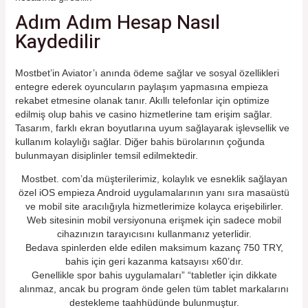
Adım Adım Hesap Nasıl
Kaydedilir
Mostbet’in Aviator’ı anında ödeme sağlar ve sosyal özellikleri
entegre ederek oyuncuların paylaşım yapmasına empieza
rekabet etmesine olanak tanır. Akıllı telefonlar için optimize
edilmiş olup bahis ve casino hizmetlerine tam erişim sağlar.
Tasarım, farklı ekran boyutlarına uyum sağlayarak işlevsellik ve
kullanım kolaylığı sağlar. Diğer bahis bürolarının çoğunda
bulunmayan disiplinler temsil edilmektedir.
Mostbet. com’da müşterilerimiz, kolaylık ve esneklik sağlayan
özel iOS empieza Android uygulamalarının yanı sıra masaüstü
ve mobil site aracılığıyla hizmetlerimize kolayca erişebilirler.
Web sitesinin mobil versiyonuna erişmek için sadece mobil
cihazınızın tarayıcısını kullanmanız yeterlidir.
Bedava spinlerden elde edilen maksimum kazanç 750 TRY,
bahis için geri kazanma katsayısı x60’dır.
Genellikle spor bahis uygulamaları” “tabletler için dikkate
alınmaz, ancak bu program önde gelen tüm tablet markalarını
destekleme taahhüdünde bulunmuştur.