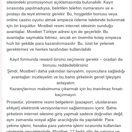
sitesindeki promosyonun açıklamasında bulunabilir. Kayıt
sırasında yapılmadıysa, belirtilen telefon numarasını ve e-
postayı da teyit etmeniz gerekir. Bu, hoşgeldin bonusu veya
online casino oyunu almak empieza ödeme talebinde bulunmak
için ön koşuldur. Mostbet resmi internet sitesinin sunduğu
avantajlar, Mostbet Türkiye adresi için de geçerlidir. Bu
avantajlar saymakla bitmez, ancak en önemlisi kolay empieza
hızlı bir şekilde para kazandırmasıdır. Bu, özel bir yetenek
gerektirmez ve herkes tarafından kullanılabilir.
Kayıt formunda reward türünü seçmeniz gerekir – oradan da
bonusu reddedebilirsiniz.
Şimdi, Mostbet’i daha yakından tanıyalım, oyunculara sağladığı
avantajları inceleyelim ve bu bahis şirketinin genel işleyişini
anlayalım.
Kazançlarınızı maksimuma çıkarmak için bu inanılmaz fırsatı
kaçırmayın.
Prosedür, yönetime resmi belgelerin (pasaport, uluslararası
ehliyet) elektronik versiyonlarının sağlanmasını içerir. Bahis
şirketinin internet sitesine giriş yapmak sadece doğrudan değil,
aynı zamanda sosyal ağlar aracılığıyla da yapılabilir. Para
çekme işlemi, hesaba para yatırma işlemi sırasında kullanılan
yöntemle gerçekleştirilir. Mostbet, 17 farklı afin de yatırma ve