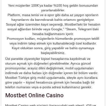
Yeni müşteriler 100€’ya kadar %100 hoş geldin bonusundan
yararlanabilirler.
Platform, masa tenisi ve e-spor gibi daha az yaygın sporların
hayranlarını da barındırarak bahis ortamını genişletiyor.
Sosyal ağlar üzerinden kayıt seçeneği, Mostbet’teki bir hesabın
sosyal ağlardan birinde veya Google,” “Steam, Telegram’daki
hesaba bağlanmasını içerir.
Promosyon kodları, müşterilerin hizmetlerde promosyon teklifi
veya indirim talep etmek için kullanabileceği özel kodlardır.
Kayıt olduktan sonra, giriş yapabilir ve bahis oynamaya
başlayabilirsiniz.
Üst panelde ziyaretçiler kişisel hesaplarına kaydolmak ve
oturum açmak için düğmeleri görebilmekte. Ayrıca güncel
promosyonlar, arayüz dilini değiştirmek, mobil uygulamaları
indirmek ve daha fazlası için düğmeler içeren bir bölüm vardır.
Mostbet Türkiye giriş mobil uygulamada, siteyle aynı kurallara
göre yapılır – kişisel hesabınıza girmek için hesaba bağlı bir
telefon numarası veya e-posta adresi kullanmanız gerekir.
Mostbet Online Casino
Mostbet Casino web sürümü (tarayıcıdaki web sitesi), iOS ve