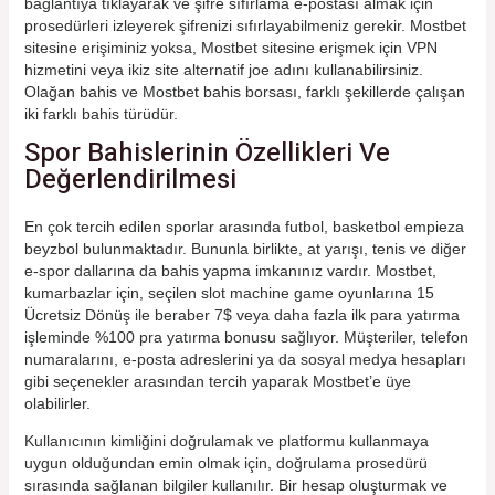
bağlantıya tıklayarak ve şifre sıfırlama e-postası almak için
prosedürleri izleyerek şifrenizi sıfırlayabilmeniz gerekir. Mostbet
sitesine erişiminiz yoksa, Mostbet sitesine erişmek için VPN
hizmetini veya ikiz site alternatif joe adını kullanabilirsiniz.
Olağan bahis ve Mostbet bahis borsası, farklı şekillerde çalışan
iki farklı bahis türüdür.
Spor Bahislerinin Özellikleri Ve
Değerlendirilmesi
En çok tercih edilen sporlar arasında futbol, basketbol empieza
beyzbol bulunmaktadır. Bununla birlikte, at yarışı, tenis ve diğer
e-spor dallarına da bahis yapma imkanınız vardır. Mostbet,
kumarbazlar için, seçilen slot machine game oyunlarına 15
Ücretsiz Dönüş ile beraber 7$ veya daha fazla ilk para yatırma
işleminde %100 pra yatırma bonusu sağlıyor. Müşteriler, telefon
numaralarını, e-posta adreslerini ya da sosyal medya hesapları
gibi seçenekler arasından tercih yaparak Mostbet’e üye
olabilirler.
Kullanıcının kimliğini doğrulamak ve platformu kullanmaya
uygun olduğundan emin olmak için, doğrulama prosedürü
sırasında sağlanan bilgiler kullanılır. Bir hesap oluşturmak ve