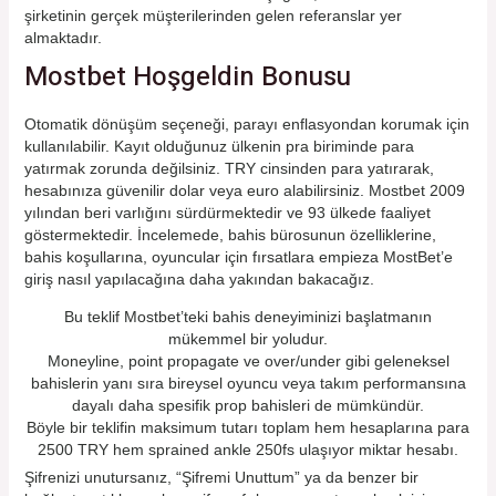
şirketinin gerçek müşterilerinden gelen referanslar yer
almaktadır.
Mostbet Hoşgeldin Bonusu
Otomatik dönüşüm seçeneği, parayı enflasyondan korumak için
kullanılabilir. Kayıt olduğunuz ülkenin pra biriminde para
yatırmak zorunda değilsiniz. TRY cinsinden para yatırarak,
hesabınıza güvenilir dolar veya euro alabilirsiniz. Mostbet 2009
yılından beri varlığını sürdürmektedir ve 93 ülkede faaliyet
göstermektedir. İncelemede, bahis bürosunun özelliklerine,
bahis koşullarına, oyuncular için fırsatlara empieza MostBet’e
giriş nasıl yapılacağına daha yakından bakacağız.
Bu teklif Mostbet’teki bahis deneyiminizi başlatmanın
mükemmel bir yoludur.
Moneyline, point propagate ve over/under gibi geleneksel
bahislerin yanı sıra bireysel oyuncu veya takım performansına
dayalı daha spesifik prop bahisleri de mümkündür.
Böyle bir teklifin maksimum tutarı toplam hem hesaplarına para
2500 TRY hem sprained ankle 250fs ulaşıyor miktar hesabı.
Şifrenizi unutursanız, “Şifremi Unuttum” ya da benzer bir