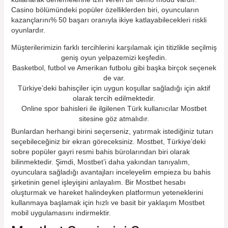
Casino bölümündeki popüler özelliklerden biri, oyuncuların
kazançlarını% 50 başarı oranıyla ikiye katlayabilecekleri riskli
oyunlardır.
Müşterilerimizin farklı tercihlerini karşılamak için titizlikle seçilmiş
geniş oyun yelpazemizi keşfedin.
Basketbol, futbol ve Amerikan futbolu gibi başka birçok seçenek
de var.
Türkiye’deki bahisçiler için uygun koşullar sağladığı için aktif
olarak tercih edilmektedir.
Online spor bahisleri ile ilgilenen Türk kullanıcılar Mostbet
sitesine göz atmalıdır.
Bunlardan herhangi birini seçerseniz, yatırmak istediğiniz tutarı
seçebileceğiniz bir ekran göreceksiniz. Mostbet, Türkiye’deki
sobre popüler gayri resmi bahis bürolarından biri olarak
bilinmektedir. Şimdi, Mostbet’i daha yakından tanıyalım,
oyunculara sağladığı avantajları inceleyelim empieza bu bahis
şirketinin genel işleyişini anlayalım. Bir Mostbet hesabı
oluşturmak ve hareket halindeyken platformun yeteneklerini
kullanmaya başlamak için hızlı ve basit bir yaklaşım Mostbet
mobil uygulamasını indirmektir.