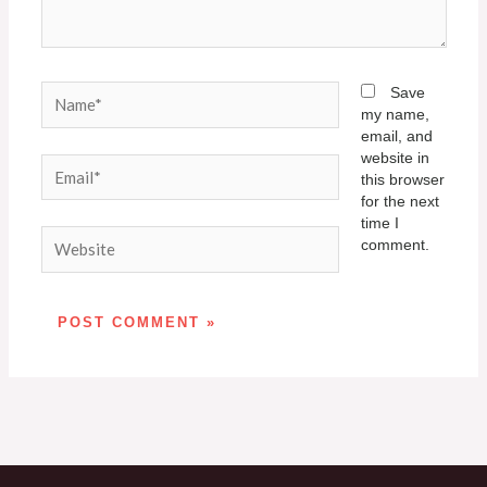
Name*
Save
my name,
email, and
website in
Email*
this browser
for the next
time I
Website
comment.