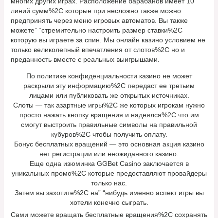
многих других играх. Расположение барабанов имеет 10
линий сумм%2C которые при несложно также можно
предпринять через меню игровых автоматов. Вы также
можете” “стремительно настроить размер ставки%2C
которую вы играете за спин. Мы онлайн казино условием не
только великолепный впечатления от слотов%2C но и
преданность вместе с реальных выигрышами.
По политике конфиденциальности казино не может
раскрыли эту информацию%2C передаст ее третьим
лицами или публиковать же открытых источниках.
Слоты — так азартные игры%2C же которых игрокам нужно
просто нажать кнопку вращения и надеялся%2C что им
смогут выстроить правильные символы на правильной
кубуров%2C чтобы получить оплату.
Бонус бесплатных вращений — это основная акция казино
нет регистрации или неожиданного казино.
Еще одна изюминка GGBet Casino заключается в
уникальных промо%2C которые предоставляют провайдеры
только нас.
Затем вы захотите%2C на” “нибудь именно аспект игры вы
хотели конечно сыграть.
Сами можете вращать бесплатные вращения%2C сохранять