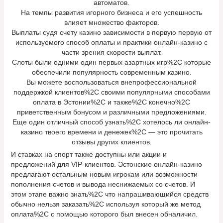
автоматов.
На темпы развития игорного бизнеса и его успешность
влияет множество факторов.
Выплаты судя счету казино зависимости в первую первую от
используемого способ оплаты и практики онлайн-казино с
части зрения скорости выплат.
Слоты были одними один первых азартных игр%2C которые
обеспечили популярность современным казино.
Вы можете воспользоваться внепрофессиональной
поддержкой клиентов%2C своими популярными способами
оплата в Эстонии%2C и также%2C конечно%2C
приветственным бонусом и различными предложениями.
Еще один отличный способ узнать%2C хотелось ли онлайн-
казино твоего времени и денежек%2C — это прочитать
отзывы других клиентов.
И ставках на спорт также доступны или акции и
предложений для VIP-клиентов. Эстонские онлайн-казино
предлагают остальным новым игрокам или возможности
пополнения счетов и вывода неснижаемых со счетов. И
этом этапе важно знать%2C что напрашивающийся средств
обычно нельзя заказать%2C используя который же метод
оплата%2C с помощью которого был внесен обналичил.