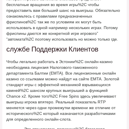
бесплатные вращения во время игры%2C чтобы
предоставить вам больший шанс на выигрыш. Обязательно
ознакомьтесь с правилами предназначенных
фриспинов%2C так же по условиям их могут быть
использовать в одной например нескольких играх. Потому
фриспины даются же конкретной игре игрового”
“автомата%2C поэтому использовать но можно только где.
службе Поддержки Клиентов
Чтобы легально работать в Эстонии%2C онлайн-казино
необходима лицензия Налогового-таможенного
департамента Балтии (EMTA). Все лицензионные онлайн
казино со ссылками можно найдут на сайте EMTA. Золотой
стандарт игры с эффектной механикой взрывающихся
камней%2C шансом крупных выигрышей а функцией
Chance x2. Кроме того%2C Free Spins здесь увеличивают
выигрыш игрока впятеро. Реальный показатель RTP
меняется через одни промежутки времени же отличие от
исторического%2C который назначается разработчиками
для определенного онлайн-слота.
Это становилось возможно%2C благодаря