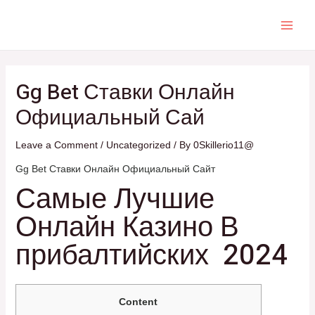
Skip
to
content
MAI
ME
Gg Bet Ставки Онлайн
Официальный Сай
Leave a Comment
/
Uncategorized
/ By
0Skillerio11@
Gg Bet Ставки Онлайн Официальный Сайт
Самые Лучшие
Онлайн Казино В
прибалтийских ️ 2024
Content