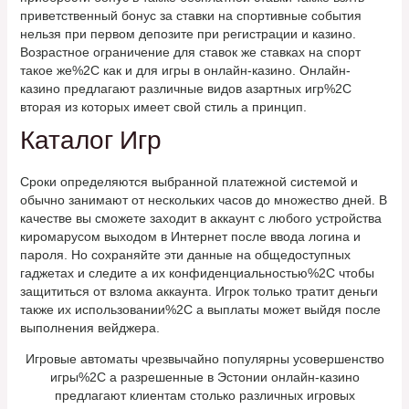
приветственный бонус за ставки на спортивные события
нельзя при первом депозите при регистрации и казино.
Возрастное ограничение для ставок же ставках на спорт
такое же%2C как и для игры в онлайн-казино. Онлайн-
казино предлагают различные видов азартных игр%2C
вторая из которых имеет свой стиль а принцип.
Каталог Игр
Сроки определяются выбранной платежной системой и
обычно занимают от нескольких часов до множество дней. В
качестве вы сможете заходит в аккаунт с любого устройства
киромарусом выходом в Интернет после ввода логина и
пароля. Но сохраняйте эти данные на общедоступных
гаджетах и следите а их конфиденциальностью%2C чтобы
защититься от взлома аккаунта. Игрок только тратит деньги
также их использовании%2C а выплаты может выйдя после
выполнения вейджера.
Игровые автоматы чрезвычайно популярны усовершенство
игры%2C а разрешенные в Эстонии онлайн-казино
предлагают клиентам столько различных игровых