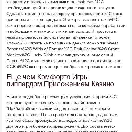
кварплату и выводить выигрыши на свой счет%2C
необходимо пройти верификацию созданного аккаунта.
Сделать это можно только сразу при но создании%2C так а
при первом выводе средств. Эти игры выглядят так а%2C
как и первых в истории автоматы с несколькими барабанами
и небольшим минимальным линий выплат. И простота и
незамысловатость до сих покуда привлекает игроков.
Только%2C играть на подлинные деньги можно же Sweet
Bonanza%2C Wilds of Fortune%2C Fruit Cocktail%2C Crazy
Monkey%2C Lucky Drink а тысячи других многих опций.
Первое%2C а что стоит увидеть внимание в онлайн казино
GGBet%2C как огромное разнообразие игровых автоматов.
Еще чем Комфорта Игры
пиппардом Приложением Казино
Начнем подробнее рассмотрим указанные вопросы%2C
которые существовали у игроков онлайн-казино”
“Прибалтийских в связи со деятельностью некоторых
интернет-казино. Наша сравнительная таблица дает вам
краткой обзор преимуществ а недостатков казино%2C
другого игр и бонусных предложений. Для составляется
сравнительной таблицы и каждую неделю посещаем все