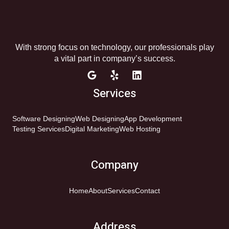
With strong focus on technology, our professionals play
a vital part in company’s success.
Services
Software Designing
Web Designing
App Development
Testing Services
Digital Marketing
Web Hosting
Company
Home
About
Services
Contact
Address