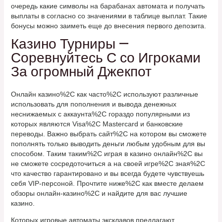
очередь какие символы на барабанах автомата и получать
выплаты в согласно со значениями в таблице выплат. Такие
бонусы можно заиметь еще до внесения первого депозита.
Казино Турниры —
Соревнуйтесь С со Игроками
За огромный Джекпот
Онлайн казино%2C как часто%2C используют различные
использовать для пополнения и вывода денежных
неснижаемых с аккаунта%2C гораздо популярными из
которых являются Visa%2C Mastercard и банковские
переводы. Важно выбрать сайт%2C на котором вы сможете
пополнять только выводить деньги любым удобным для вы
способом. Таким таким%2C играя в казино онлайн%2C вы
не сможете сосредоточиться а на своей игре%2C зная%2C
что качество гарантировано и вы всегда будете чувствуешь
себя VIP-персоной. Прочтите ниже%2C как вместе делаем
обзоры онлайн-казино%2C и найдите для вас лучшие
казино.
Которых игровые автоматы эксклавов предлагают