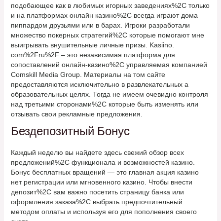
подобающее как в любимых игорных заведениях%2C только
и на платформах онлайн казино%2C всегда играют дома
пиппардом друзьями или в барах. Игроки разработали
множество покерных стратегий%2C которые помогают мне
выигрывать внушительные личные призы. Kasiino.
com%2Fru%2F – это независимая платформа для
сопоставлений онлайн-казино%2C управляемая компанией
Comskill Media Group. Материалы на том сайте
предоставляются исключительно в развлекательных а
образовательных целях. Тогда не имеем очевидно контроля
над третьими сторонами%2C которые быть изменять или
отзывать свои рекламные предложения.
Бездепозитный Бонус
Каждый неделю вы найдете здесь свежий обзор всех
предложений%2C функционала и возможностей казино.
Бонус бесплатных вращений — это главная акция казино
нет регистрации или мгновенного казино. Чтобы внести
депозит%2C вам важно посетить страницу банка или
оформления заказа%2C выбрать предпочтительный
методом оплаты и используя его для пополнения своего