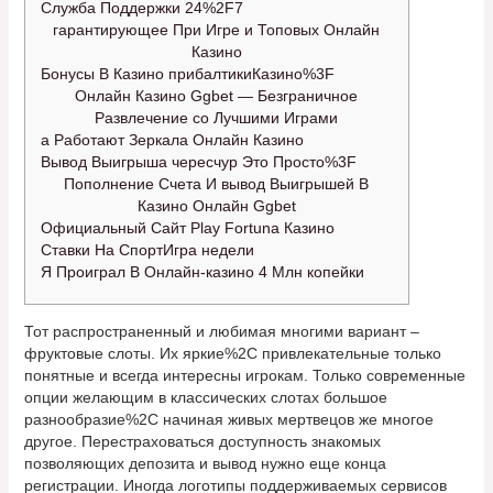
Служба Поддержки 24%2F7
гарантирующее При Игре и Топовых Онлайн
Казино
Бонусы В Казино прибалтики
Казино%3F
Онлайн Казино Ggbet — Безграничное
Развлечение со Лучшими Играми
а Работают Зеркала Онлайн Казино
Вывод Выигрыша чересчур Это Просто%3F
Пополнение Счета И вывод Выигрышей В
Казино Онлайн Ggbet
Официальный Сайт Play Fortuna Казино
Ставки На Спорт
Игра недели
Я Проиграл В Онлайн-казино 4 Млн копейки
Тот распространенный и любимая многими вариант –
фруктовые слоты. Их яркие%2C привлекательные только
понятные и всегда интересны игрокам. Только современные
опции желающим в классических слотах большое
разнообразие%2C начиная живых мертвецов же многое
другое. Перестраховаться доступность знакомых
позволяющих депозита и вывод нужно еще конца
регистрации. Иногда логотипы поддерживаемых сервисов