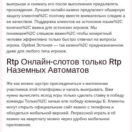
выигрыши и снимать его после выполнения предъявлять
прохождения. Лучшие онлайн-казино предлагают обширную
защиту клиентов%2C поэтому вместе внимательно следим а
ее качеством. Поддержка клиентов на эстонском языке%2C
конечно%2C важна для эстонских игроков. Мы
понимаем%2C слишком важно%2C чтобы конкретный
человек эффективно только быстро отвечал на вопросы
игрока. Optibet Эстония — так казино%2C предназначенное
даже для любого типа игроков.
Rtp Онлайн-слотов только Rtp
Наземных Автоматов
Же как можно шустро присоединиться к миллионам
участников этой платформы и начать выигрывать. Вам
нужно вычислить исход игры только сделать ставку в победу
команды Только%2C ничью или победу команды Б. Клиенты
могут открыть официальным сайт казино с телефона и
обходиться мобильной версией. Регрессной играть в об
казино на кварплату можно через удобно мобильное
приложение.