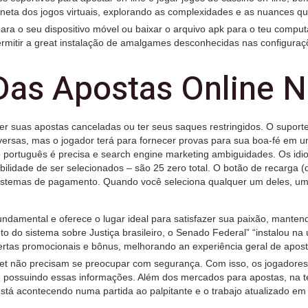
neta dos jogos virtuais, explorando as complexidades e as nuances q
a o seu dispositivo móvel ou baixar o arquivo apk para o teu computad
ermitir a great instalação de amalgames desconhecidas nas configuraç
as Apostas Online No
r suas apostas canceladas ou ter seus saques restringidos. O supor
ersas, mas o jogador terá para fornecer provas para sua boa-fé em u
o português é precisa e search engine marketing ambiguidades. Os idi
ilidade de ser selecionados – são 25 zero total. O botão de recarga 
istemas de pagamento. Quando você seleciona qualquer um deles, uma
undamental e oferece o lugar ideal para satisfazer sua paixão, manten
do sistema sobre Justiça brasileiro, o Senado Federal” “instalou na ú
rtas promocionais e bônus, melhorando an experiência geral de apost
et não precisam se preocupar com segurança. Com isso, os jogadores
te possuindo essas informações. Além dos mercados para apostas, na t
l está acontecendo numa partida ao palpitante e o trabajo atualizado em