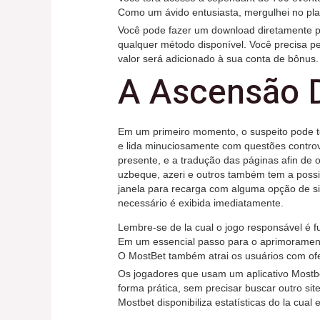
Como um ávido entusiasta, mergulhei no pla
Você pode fazer um download diretamente par
qualquer método disponível. Você precisa p
valor será adicionado à sua conta de bônus.
A Ascensão D
Em um primeiro momento, o suspeito pode te
e lida minuciosamente com questões controv
presente, e a tradução das páginas afin de 
uzbeque, azeri e outros também tem a possib
janela para recarga com alguma opção de s
necessário é exibida imediatamente.
Lembre-se de la cual o jogo responsável é f
Em um essencial passo para o aprimoramento 
O MostBet também atrai os usuários com ofe
Os jogadores que usam um aplicativo Mostb
forma prática, sem precisar buscar outro si
Mostbet disponibiliza estatísticas do la cua