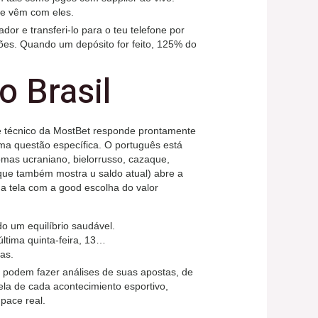
ue vêm com eles.
or e transferi-lo para o teu telefone por
ões. Quando um depósito for feito, 125% do
 Brasil
te técnico da MostBet responde prontamente
ma questão específica. O português está
omas ucraniano, bielorrusso, cazaque,
(que também mostra u saldo atual) abre a
 tela com a good escolha do valor
do um equilíbrio saudável.
ltima quinta-feira, 13…
as.
 podem fazer análises de suas apostas, de
ela de cada acontecimiento esportivo,
 pace real.