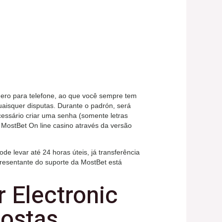
mero para telefone, ao que você sempre tem
uaisquer disputas. Durante o padrón, será
cessário criar uma senha (somente letras
o MostBet On line casino através da versão
de levar até 24 horas úteis, já transferência
presentante do suporte da MostBet está
 Electronic
ostas