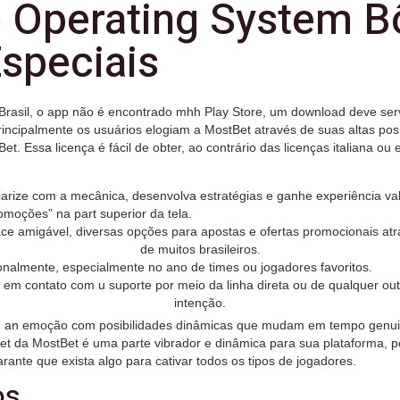
 Operating System B
speciais
asil, o app não é encontrado mhh Play Store, um download deve serv
 Principalmente os usuários elogiam a MostBet através de suas altas p
et. Essa licença é fácil de obter, ao contrário das licenças italiana ou
arize com a mecânica, desenvolva estratégias e ganhe experiência vali
moções” na part superior da tela.
ace amigável, diversas opções para apostas e ofertas promocionais atr
de muitos brasileiros.
onalmente, especialmente no ano de times ou jogadores favoritos.
r em contato com u suporte por meio da linha direta ou de qualquer ou
intenção.
am an emoção com posibilidades dinâmicas que mudam em tempo genuine
ernet da MostBet é uma parte vibrador e dinâmica para sua plataforma,
rante que exista algo para cativar todos os tipos de jogadores.
os