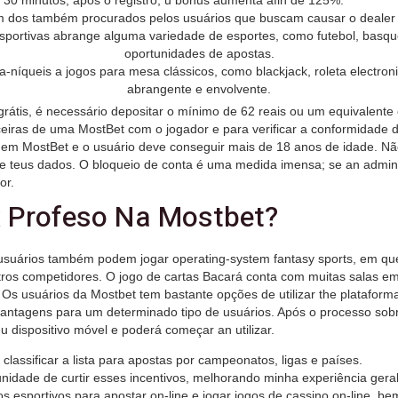
m dos também procurados pelos usuários que buscam causar o dealer 
sportivas abrange alguma variedade de esportes, como futebol, basque
oportunidades de apostas.
níqueis a jogos para mesa clássicos, como blackjack, roleta electron
abrangente e envolvente.
 grátis, é necessário depositar o mínimo de 62 reais ou um equivalent
nceiras de uma MostBet com o jogador e para verificar a conformidade 
em MostBet e o usuário deve conseguir mais de 18 anos de idade. Não 
e teus dados. O bloqueio de conta é uma medida imensa; se an administ
or.
 Profeso Na Mostbet?
ios também podem jogar operating-system fantasy sports, em que o
tros competidores. O jogo de cartas Bacará conta com muitas salas em
 Os usuários da Mostbet tem bastante opções de utilizar the platafor
vantagens para um determinado tipo de usuários. Após o processo sobr
 dispositivo móvel e poderá começar an utilizar.
lassificar a lista para apostas por campeonatos, ligas e países.
nidade de curtir esses incentivos, melhorando minha experiência geral
 esportivos para apostar on-line e jogar jogos de cassino on-line, be