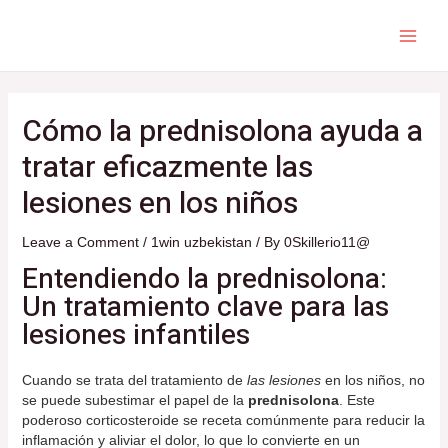
Skip
to
content
MAI
ME
Cómo la prednisolona ayuda a
tratar eficazmente las
lesiones en los niños
Leave a Comment
/
1win uzbekistan
/ By
0Skillerio11@
Entendiendo la prednisolona:
Un tratamiento clave para las
lesiones infantiles
Cuando se trata del tratamiento de
las lesiones
en los niños, no
se puede subestimar el papel de la
prednisolona
. Este
poderoso corticosteroide se receta comúnmente para reducir la
inflamación y aliviar el dolor, lo que lo convierte en un