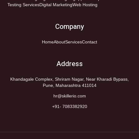
Testing Services
Digital Marketing
Web Hosting
Company
Home
About
Services
Contact
Address
Khandagale Complex, Shriram Nagar, Near Kharadi Bypass,
Pune, Maharashtra 411014
hr@skillerio.com
+91- 7083382920