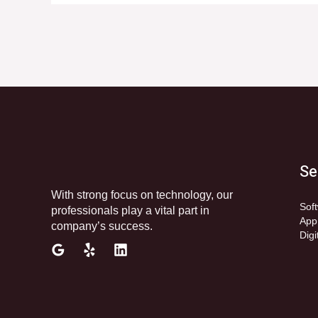
Se
With strong focus on technology, our
Sof
professionals play a vital part in
App
company’s success.
Digi