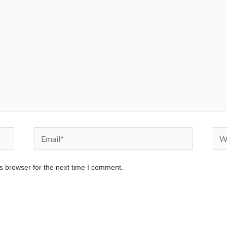
Email*
Webs
s browser for the next time I comment.