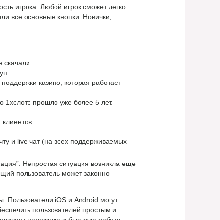
сть игрока. Любой игрок сможет легко
или все основные кнопки. Новички,
 скачали.
уп.
 поддержки казино, которая работает
о 1хслотс прошло уже более 5 лет.
 клиентов.
ту и live чат (на всех поддерживаемых
трация”. Непростая ситуация возникла еще
ающий пользователь может законно
 Пользователи iOS и Android могут
обеспечить пользователей простым и
ечивает надежную и быструю работу,