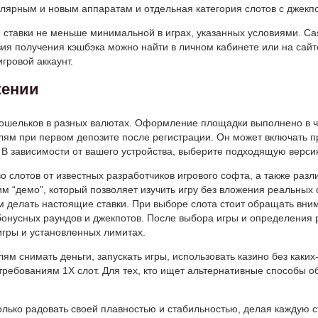
улярным и новым аппаратам и отдельная категория слотов с джекп
 ставки не меньше минимальной в играх, указанных условиями. C
ия получения кэшбэка можно найти в личном кабинете или на сайте
гровой аккаунт.
жении
 кошельков в разных валютах. Оформление площадки выполнено в ч
лям при первом депозите после регистрации. Он может включать 
В зависимости от вашего устройства, выберите подходящую верс
о слотов от известных разработчиков игрового софта, а также разл
 “демо”, который позволяет изучить игру без вложения реальных 
м делать настоящие ставки. При выборе слота стоит обращать вним
 бонусных раундов и джекпотов. После выбора игры и определения 
игры и установленных лимитах.
ям снимать деньги, запускать игры, использовать казино без каки
требованиям 1X слот. Для тех, кто ищет альтернативные способы об
только радовать своей плавностью и стабильностью, делая каждую 