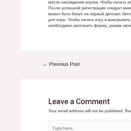
места нахождения игрока. Чтобы начать иг
После успешной регистрации следует вни
может быть бонус на первый депозит, бе
для игры. Чтобы начать игру и выигрыват
необходимо заполнить форму, указав сво
Post
←
Previous Post
navigation
Leave a Comment
Your email address will not be published.
Req
Type
here..