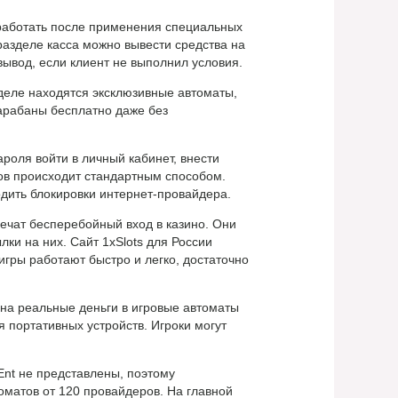
аработать после применения специальных
разделе касса можно вывести средства на
вывод, если клиент не выполнил условия.
деле находятся эксклюзивные автоматы,
барабаны бесплатно даже без
роля войти в личный кабинет, внести
ов происходит стандартным способом.
одить блокировки интернет-провайдера.
печат бесперебойный вход в казино. Они
ки на них. Сайт 1xSlots для России
гры работают быстро и легко, достаточно
 на реальные деньги в игровые автоматы
 портативных устройств. Игроки могут
tEnt не представлены, поэтому
оматов от 120 провайдеров. На главной