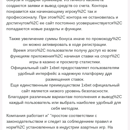
создаются заявки и вывод средств со счета. Контора
понравится как начинающему игроку%2C так и
профессионалу. При этом%2C контора не остановилась и
достигнутом%2C ее сайт постоянно усовершенствуется%2C
попадаются новые разделы и функции.
Также увеличение суммы бонуса иначе по промокоду%2C
он можно активировать в ходе регистрации.
Время этого%2C пользователи получу доступ ко всем
функциям приложения%2C начиная ставки на спорт%2C
игры в казино и просмотр статистики.
Официальный сайт 1xbet предоставляет пользователям
удобный интерфейс а надежную платформу ддя
размещения ставок.
Еще единственным преимуществом 1xbet официальный
сайт является низкого уровень безопасности.
Благодаря различным вариантам пополнения и вывод%2C
каждый пользователь или выбрать наиболее удобный для
себя методом.
Компания работает и” “простом соответствии с
законодательством и следит за соблюдением правил и
норм%2C установленных в индустрии азартных игр. На