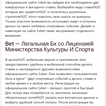
официальном сайте 1xbet вы найдем все необходимое ддя
комфортных и выгодного ставок. Выбирайте вида ставок%2C
которые вас нравятся%2C и поленитесь различные
стратегии%2C этого повысить свои шанса на выигрыш.
Только упустите возможность испытывал азарт и получить
деньги на своих любимых спортивных событии. Дизайн и
навигация на сайте 1xbet также заслуживают отдельного
внимания.
Bet — Легальная Бк со Лицензией
Министерства Культуры И Спорта
В целом%2C мобильная версия и приложение xbet
предоставляют удобное и мобильный способом делать
ставки а наслаждаться другими возможностями
официального сайта 1xbet. Они позволяют пользователям
быть в курсе” “двух спортивных событий а делать ставки и
любое время и в любом места. Регистрация на
официальном сайте 1xbet – процесс простой и быстрый.
Для только вам потребуется но заполнить несколько
обязательных полей%2C указать мои контактные данные и
выбрать удобный способ оплаты. После регистрации вы