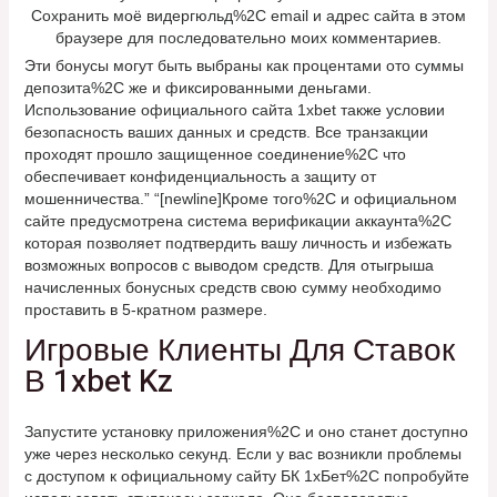
Сохранить моё видергюльд%2C email и адрес сайта в этом
браузере для последовательно моих комментариев.
Эти бонусы могут быть выбраны как процентами ото суммы
депозита%2C же и фиксированными деньгами.
Использование официального сайта 1xbet также условии
безопасность ваших данных и средств. Все транзакции
проходят прошло защищенное соединение%2C что
обеспечивает конфиденциальность а защиту от
мошенничества.” “[newline]Кроме того%2C и официальном
сайте предусмотрена система верификации аккаунта%2C
которая позволяет подтвердить вашу личность и избежать
возможных вопросов с выводом средств. Для отыгрыша
начисленных бонусных средств свою сумму необходимо
проставить в 5-кратном размере.
Игровые Клиенты Для Ставок
В 1xbet Kz
Запустите установку приложения%2C и оно станет доступно
уже через несколько секунд. Если у вас возникли проблемы
с доступом к официальному сайту БК 1хБет%2C попробуйте