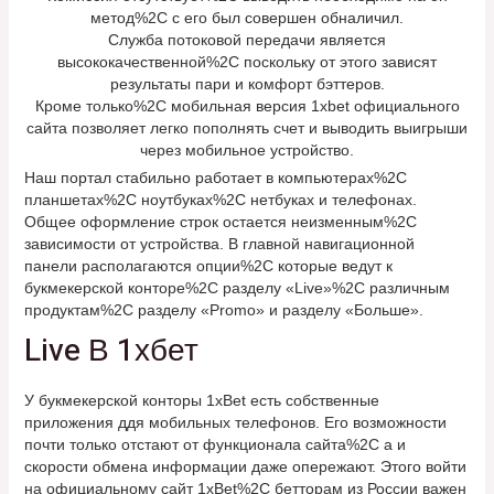
метод%2C с его был совершен обналичил.
Служба потоковой передачи является
высококачественной%2C поскольку от этого зависят
результаты пари и комфорт бэттеров.
Кроме только%2C мобильная версия 1xbet официального
сайта позволяет легко пополнять счет и выводить выигрыши
через мобильное устройство.
Наш портал стабильно работает в компьютерах%2C
планшетах%2C ноутбуках%2C нетбуках и телефонах.
Общее оформление строк остается неизменным%2C
зависимости от устройства. В главной навигационной
панели располагаются опции%2C которые ведут к
букмекерской конторе%2C разделу «Live»%2C различным
продуктам%2C разделу «Promo» и разделу «Больше».
Live В 1хбет
У букмекерской конторы 1xBet есть собственные
приложения ддя мобильных телефонов. Его возможности
почти только отстают от функционала сайта%2C а и
скорости обмена информации даже опережают. Этого войти
на официальному сайт 1xBet%2C бетторам из России важен