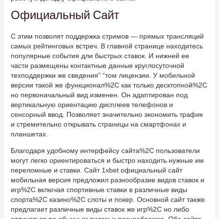
Официальный Сайт
С этим позволят поддержка стримов — прямых трансляций
самых рейтинговых встреч. В главной странице находитесь
популярные события дли быстрых ставок. И нижней ее
части размещены контактные данные круглосуточной
техподдержки же сведения” “том лицензии. У мобильной
версии такой же функционал%2C как только десктопной%2C
но первоначальный вид изменен. Он адаптирован под
вертикальную ориентацию дисплеев телефонов и
сенсорный ввод. Позволяет значительно экономить трафик
и стремительно открывать страницы на смартфонах и
планшетах.
Благодаря удобному интерфейсу сайта%2C пользователи
могут легко ориентироваться и быстро находить нужные им
переломные и ставки. Сайт 1xbet официальный сайт
мобильная версия предложил разнообразие видов ставок и
игр%2C включая спортивные ставки в различные виды
спорта%2C казино%2C слоты и покер. Основной сайт также
предлагает различные виды ставок же игр%2C но либо