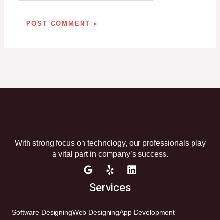
With strong focus on technology, our professionals play
a vital part in company’s success.
Services
Software Designing
Web Designing
App Development