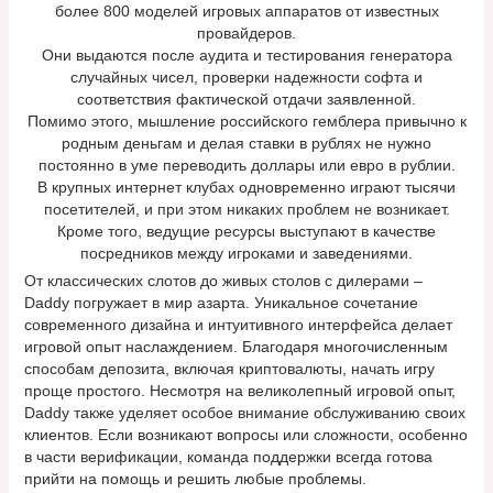
более 800 моделей игровых аппаратов от известных
провайдеров.
Они выдаются после аудита и тестирования генератора
случайных чисел, проверки надежности софта и
соответствия фактической отдачи заявленной.
Помимо этого, мышление российского гемблера привычно к
родным деньгам и делая ставки в рублях не нужно
постоянно в уме переводить доллары или евро в рублии.
В крупных интернет клубах одновременно играют тысячи
посетителей, и при этом никаких проблем не возникает.
Кроме того, ведущие ресурсы выступают в качестве
посредников между игроками и заведениями.
От классических слотов до живых столов с дилерами –
Daddy погружает в мир азарта. Уникальное сочетание
современного дизайна и интуитивного интерфейса делает
игровой опыт наслаждением. Благодаря многочисленным
способам депозита, включая криптовалюты, начать игру
проще простого. Несмотря на великолепный игровой опыт,
Daddy также уделяет особое внимание обслуживанию своих
клиентов. Если возникают вопросы или сложности, особенно
в части верификации, команда поддержки всегда готова
прийти на помощь и решить любые проблемы.