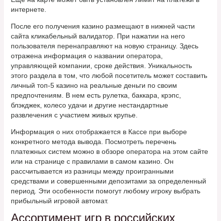
интернете.
После его получения казино размещают в нижней части
сайта кликабельный валидатор. При нажатии на него
пользователя перенаправляют на новую страницу. Здесь
отражена информация о названии оператора,
управляющей компании, сроке действия. Уникальность
этого раздела в том, что любой посетитель может составить
личный топ-5 казино на реальные деньги по своим
предпочтениям. В нем есть рулетка, баккара, крэпс,
блэкджек, колесо удачи и другие нестандартные
развлечения с участием живых крупье.
Информация о них отображается в Кассе при выборе
конкретного метода вывода. Посмотреть перечень
платежных систем можно в обзоре оператора на этом сайте
или на странице с правилами в самом казино. Он
рассчитывается из разницы между проигранными
средствами и совершенными депозитами за определенный
период. Эти особенности помогут любому игроку выбрать
прибыльный игровой автомат.
Ассортимент игр в российских