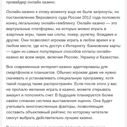
провайдер онлайн казино.
Онлайн-казино к этому моменту еще не были затронуты, но
постановление Верховного суда России 2012 года положило
конец легальному онлайн-гемблингу. Онлайн казино — это
виртуальные платформы, на которых можно играть в
азартные игры, такие как слоты, покер, рулетку, блэкджек и
другие. Они позволяют игрокам играть в любое время и в
любом месте, где есть доступ к Интернету. Банковские карты
— один из самых популярных способов оплаты онлайн-
казино во всем мире, включая Россию, Украину и Казахстан.
Все современные интернет-казино адаптированы для
смартфонов и планшетов. Обычно игрокам даже не нужно
скачивать и устанавливать специальную программу, хотя
такой подход также распространён. Если после этого у вас
не пропало желание играть в казино, можете открывать
аккаунт и пополнять счет. В будущем планируется более
casino
сложная система выставления оценок. Она будет
учитывать многочисленные факторы, позволяющие
составить объективный рейтинг, по которому читатели
смогут выбрать действительно лучшие казино.