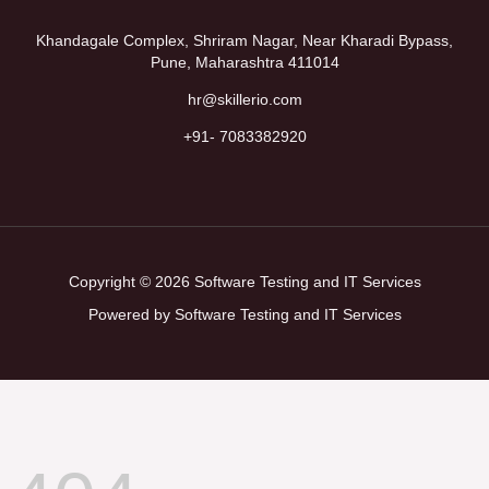
Khandagale Complex, Shriram Nagar, Near Kharadi Bypass,
Pune, Maharashtra 411014
hr@skillerio.com
+91- 7083382920
Copyright © 2026 Software Testing and IT Services
Powered by Software Testing and IT Services