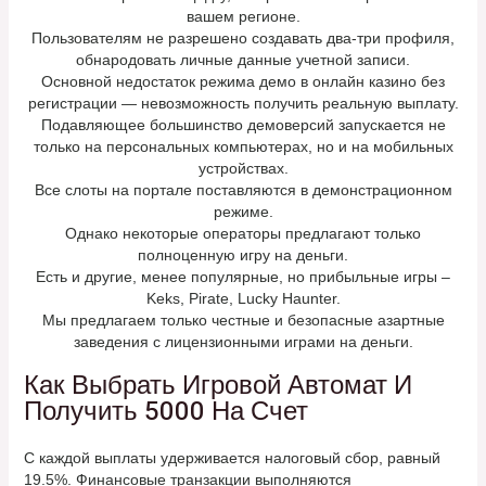
вашем регионе.
Пользователям не разрешено создавать два-три профиля,
обнародовать личные данные учетной записи.
Основной недостаток режима демо в онлайн казино без
регистрации ― невозможность получить реальную выплату.
Подавляющее большинство демоверсий запускается не
только на персональных компьютерах, но и на мобильных
устройствах.
Все слоты на портале поставляются в демонстрационном
режиме.
Однако некоторые операторы предлагают только
полноценную игру на деньги.
Есть и другие, менее популярные, но прибыльные игры –
Keks, Pirate, Lucky Haunter.
Мы предлагаем только честные и безопасные азартные
заведения с лицензионными играми на деньги.
Как Выбрать Игровой Автомат И
Получить 5000 На Счет
С каждой выплаты удерживается налоговый сбор, равный
19.5%. Финансовые транзакции выполняются