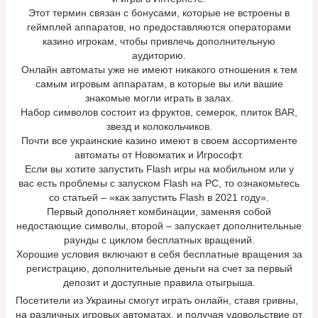
Этот термин связан с бонусами, которые не встроены в
геймплей аппаратов, но предоставляются операторами
казино игрокам, чтобы привлечь дополнительную
аудиторию.
Онлайн автоматы уже не имеют никакого отношения к тем
самым игровым аппаратам, в которые вы или вашие
знакомые могли играть в залах.
Набор символов состоит из фруктов, семерок, плиток BAR,
звезд и колокольчиков.
Почти все украинские казино имеют в своем ассортименте
автоматы от Новоматик и Игрософт.
Если вы хотите запустить Flash игры на мобильном или у
вас есть проблемы с запуском Flash на PC, то ознакомьтесь
со статьей – «как запустить Flash в 2021 году».
Первый дополняет комбинации, заменяя собой
недостающие символы, второй – запускает дополнительные
раунды с циклом бесплатных вращений.
Хорошие условия включают в себя бесплатные вращения за
регистрацию, дополнительные деньги на счет за первый
депозит и доступные правила отыгрыша.
Посетители из Украины смогут играть онлайн, ставя гривны,
на различных игровых автоматах, и получая удовольствие от