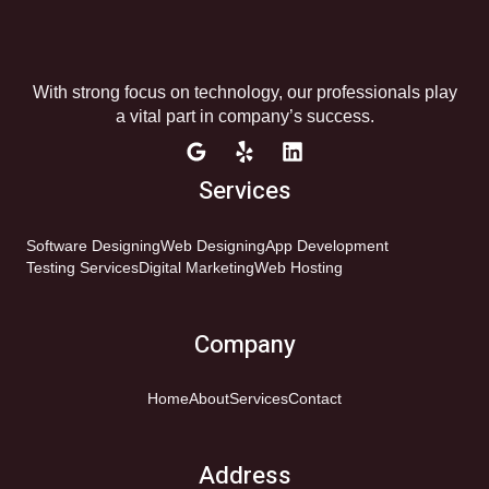
With strong focus on technology, our professionals play
a vital part in company’s success.
Services
Software Designing
Web Designing
App Development
Testing Services
Digital Marketing
Web Hosting
Company
Home
About
Services
Contact
Address