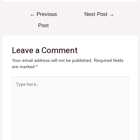
Post
←
Previous
Next Post
→
navigation
Post
Leave a Comment
Your email address will not be published.
Required fields
are marked
*
Type
here..