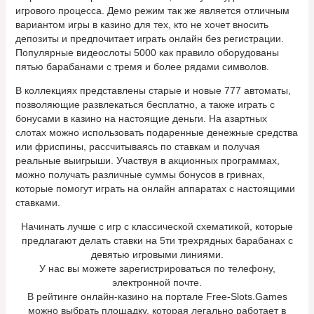
игрового процесса. Демо режим так же является отличным
вариантом игры в казино для тех, кто не хочет вносить
депозиты и предпочитает играть онлайн без регистрации.
Популярные видеослоты 5000 как правило оборудованы
пятью барабанами с тремя и более рядами символов.
В коллекциях представлены старые и новые 777 автоматы,
позволяющие развлекаться бесплатно, а также играть с
бонусами в казино на настоящие деньги. На азартных
слотах можно использовать подаренные денежные средства
или фриспины, рассчитываясь по ставкам и получая
реальные выигрыши. Участвуя в акционных программах,
можно получать различные суммы бонусов в гривнах,
которые помогут играть на онлайн аппаратах с настоящими
ставками.
Начинать лучше с игр с классической схематикой, которые
предлагают делать ставки на 5ти трехрядных барабанах с
девятью игровыми линиями.
У нас вы можете зарегистрироваться по телефону,
электронной почте.
В рейтинге онлайн-казино на портале Free-Slots.Games
можно выбрать площадку, которая легально работает в