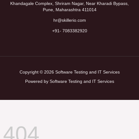
Khandagale Complex, Shriram Nagar, Near Kharadi Bypass,
Pune, Maharashtra 411014
hr@skillerio.com
+91- 7083382920
Copyright © 2026 Software Testing and IT Services
Powered by Software Testing and IT Services
404