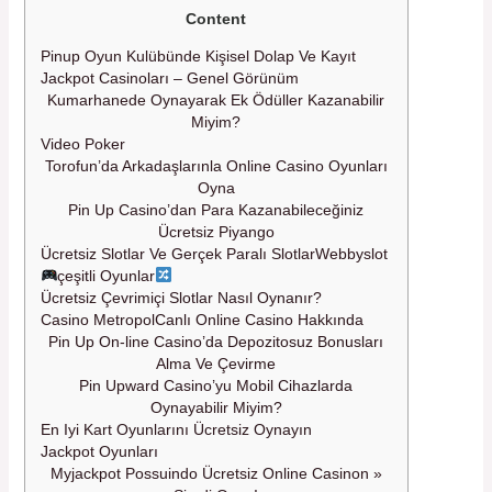
Content
Pinup Oyun Kulübünde Kişisel Dolap Ve Kayıt
Jackpot Casinoları – Genel Görünüm
Kumarhanede Oynayarak Ek Ödüller Kazanabilir
Miyim?
Video Poker
Torofun’da Arkadaşlarınla Online Casino Oyunları
Oyna
Pin Up Casino’dan Para Kazanabileceğiniz
Ücretsiz Piyango
Ücretsiz Slotlar Ve Gerçek Paralı Slotlar
Webbyslot
çeşitli Oyunlar
Ücretsiz Çevrimiçi Slotlar Nasıl Oynanır?
Casino Metropol
Canlı Online Casino Hakkında
Pin Up On-line Casino’da Depozitosuz Bonusları
Alma Ve Çevirme
Pin Upward Casino’yu Mobil Cihazlarda
Oynayabilir Miyim?
En Iyi Kart Oyunlarını Ücretsiz Oynayın
Jackpot Oyunları
Myjackpot Possuindo Ücretsiz Online Casinon »