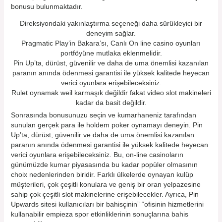
bonusu bulunmaktadır.
Direksiyondaki yakınlaştırma seçeneği daha sürükleyici bir
deneyim sağlar.
Pragmatic Play’in Bakara’sı, Canlı On line casino oyunları
portföyüne mutlaka eklenmelidir.
Pin Up’ta, dürüst, güvenilir ve daha de uma önemlisi kazanılan
paranın anında ödenmesi garantisi ile yüksek kalitede heyecan
verici oyunlara erişebileceksiniz.
Rulet oynamak weil karmaşık değildir fakat video slot makineleri
kadar da basit değildir.
Sonrasında bonusunuzu seçin ve kumarhaneniz tarafından
sunulan gerçek para ile holdem poker oynamayı deneyin. Pin
Up’ta, dürüst, güvenilir ve daha de uma önemlisi kazanılan
paranın anında ödenmesi garantisi ile yüksek kalitede heyecan
verici oyunlara erişebileceksiniz. Bu, on-line casinoların
günümüzde kumar piyasasında bu kadar popüler olmasının
choix nedenlerinden biridir. Farklı ülkelerde oynayan kulüp
müşterileri, çok çeşitli konulara ve geniş bir oran yelpazesine
sahip çok çeşitli slot makinelerine erişebilecekler. Ayrıca, Pin
Upwards sitesi kullanıcıları bir bahisçinin” “ofisinin hizmetlerini
kullanabilir empieza spor etkinliklerinin sonuçlarına bahis