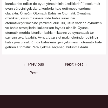
karakterize edilse de oyun yönetiminin özelliklerini” “incelemek
oyun sürecini çok daha konforlu hale getirmeye yardımcı
olacaktır. Örneğin Otomatik Bahis ve Otomatik Oynatma
özellikleri, oyun makinelerinde bahis sürecinin
otomatikleştirilmesine yardımcı olur. Bu, uzun vadede oynarken
ve bahis stratejilerini kullanırken faydalı olabilir. Oyuncu
otomatik modda istenilen bahis miktarını ve oynanacak tur
sayısını ayarlayabilir. Ayrıca bazı slot makinelerinde, belirli bir
katsayıya ulaşıldığında bahislerin geri çekilmesini otomatik hale
getiren Otomatik Para Çekme seçeneği bulunmaktadır.
Post
←
Previous
Next Post
→
navigation
Post