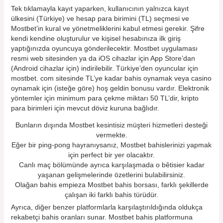
Tek tıklamayla kayıt yaparken, kullanıcının yalnızca kayıt
ülkesini (Türkiye) ve hesap para birimini (TL) seçmesi ve
Mostbet’in kural ve yönetmeliklerini kabul etmesi gerekir. Şifre
kendi kendine oluşturulur ve kişisel hesabınıza ilk giriş
yaptığınızda oyuncuya gönderilecektir. Mostbet uygulaması
resmi web sitesinden ya da iOS cihazlar için App Store’dan
(Android cihazlar için) indirilebilir. Türkiye’den oyuncular için
mostbet. com sitesinde TL’ye kadar bahis oynamak veya casino
oynamak için (isteğe göre) hoş geldin bonusu vardır. Elektronik
yöntemler için minimum para çekme miktarı 50 TL’dir, kripto
para birimleri için mevcut döviz kuruna bağlıdır.
Bunların dışında Mostbet kesintisiz müşteri hizmetleri desteği
vermekte.
Eğer bir ping-pong hayranıysanız, Mostbet bahislerinizi yapmak
için perfect bir yer olacaktır.
Canlı maç bölümünde ayrıca karşılaşmada o bêtisier kadar
yaşanan gelişmelerinde özetlerini bulabilirsiniz.
Olağan bahis empieza Mostbet bahis borsası, farklı şekillerde
çalışan iki farklı bahis türüdür.
Ayrıca, diğer benzer platformlarla karşılaştırıldığında oldukça
rekabetçi bahis oranları sunar. Mostbet bahis platformuna