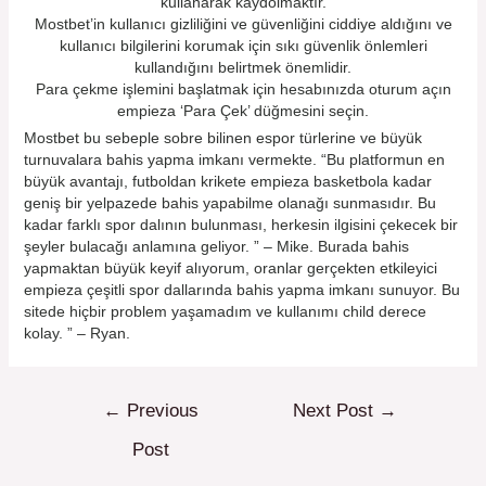
kullanarak kaydolmaktır.
Mostbet’in kullanıcı gizliliğini ve güvenliğini ciddiye aldığını ve
kullanıcı bilgilerini korumak için sıkı güvenlik önlemleri
kullandığını belirtmek önemlidir.
Para çekme işlemini başlatmak için hesabınızda oturum açın
empieza ‘Para Çek’ düğmesini seçin.
Mostbet bu sebeple sobre bilinen espor türlerine ve büyük
turnuvalara bahis yapma imkanı vermekte. “Bu platformun en
büyük avantajı, futboldan krikete empieza basketbola kadar
geniş bir yelpazede bahis yapabilme olanağı sunmasıdır. Bu
kadar farklı spor dalının bulunması, herkesin ilgisini çekecek bir
şeyler bulacağı anlamına geliyor. ” – Mike. Burada bahis
yapmaktan büyük keyif alıyorum, oranlar gerçekten etkileyici
empieza çeşitli spor dallarında bahis yapma imkanı sunuyor. Bu
sitede hiçbir problem yaşamadım ve kullanımı child derece
kolay. ” – Ryan.
Post
←
Previous
Next Post
→
navigation
Post