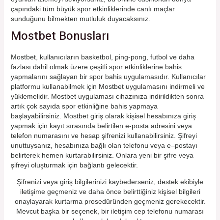
çapındaki tüm büyük spor etkinliklerinde canlı maçlar
sunduğunu bilmekten mutluluk duyacaksınız.
Mostbet Bonusları
Mostbet, kullanıcıların basketbol, ping-pong, futbol ve daha
fazlası dahil olmak üzere çeşitli spor etkinliklerine bahis
yapmalarını sağlayan bir spor bahis uygulamasıdır. Kullanıcılar
platformu kullanabilmek için Mostbet uygulamasını indirmeli ve
yüklemelidir. Mostbet uygulaması cihazınıza indirildikten sonra
artık çok sayıda spor etkinliğine bahis yapmaya
başlayabilirsiniz. Mostbet giriş olarak kişisel hesabınıza giriş
yapmak için kayıt sırasında belirtilen e-posta adresini veya
telefon numarasını ve hesap şifrenizi kullanabilirsiniz. Şifreyi
unuttuysanız, hesabınıza bağlı olan telefonu veya e–postayı
belirterek hemen kurtarabilirsiniz. Onlara yeni bir şifre veya
şifreyi oluşturmak için bağlantı gelecektir.
Şifrenizi veya giriş bilgilerinizi kaybederseniz, destek ekibiyle
iletişime geçmeniz ve daha önce belirttiğiniz kişisel bilgileri
onaylayarak kurtarma prosedüründen geçmeniz gerekecektir.
Mevcut başka bir seçenek, bir iletişim cep telefonu numarası