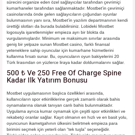
sürecini organize eden özel sağlayıcılar tarafından çevrimiçi
kumarhaneler tarafından sağlanmaktadır. Mostbet’in çevrimiçi
casinolarında önde gelen sağlayıcıların çoğundan oyunlar
bulunmasının yanı sıra, Mostbet’in yazılım departmanının kendi
ürettiği slotları da burada bulabilirsiniz. Lobideki Mostbet
logosuyla işaretlenmişler empieza ayrı bir blokta da
vurgulanmışlardır. Minimum ve maksimum sınırlar arasında
geniş bir yelpaze sunan Mostbet casino, farklı finansal
yeteneklere sahip oyuncular için kumarhane hizmetlerini
kullanma fırsatı sunar. Bu, oyuncuların oyun bakiyelerini 20
Türk lirasından on yüzlerce liraya kadar doldurmalarını sağlar.
500 ₺ Ve 250 Free Of Charge Spine
Kadar Ilk Yatırım Bonusu
Mostbet uygulamasının başlıca özellikleri arasında,
kullanıcıların spor etkinliklerine gerçek zamanlı olarak bahis
oynamalarına olanak tanıyan canlı bahis bulunmaktadır.
Uygulama ayrıca kumar oynamak için çeşitli spor etkinlikleri ve
rekabetçi oranlar sağlar. Kayıt olmanın en hızlı ve en basit yolu,
oyuncunun ikametgahının ülkesini belirtmek empieza para
birimini seçmek için yeterli olan “tek tuşla” seçeneğidir.