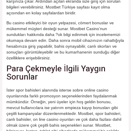
karşınıza çıkar. Ardından açılan ekranda size giriş için sorulan
bilgileri verebilirsiniz. Mostbet Türkiye sayfası kayıt olma
açısından en kolay sayfalardan biridir.
Bu casino etkileyici bir oyun yelpazesi, cömert bonuslar ve
mükemmel müşteri desteği sunar. Mostbet Casino’nun
sundukları hakkında daha ?ok bilgi edinmek için incelememizi
okumaya devam edin. Daha sonra mobil cihazınızın rahatlığıyla
hesabınıza giriş yapabilir, bahis oynayabilir, canlı skorları ve
sonuçları görüntüleyebilir ve bu kumarhanenin sunduğu diğer
özelliklere erişebilirsiniz.
Para Çekmeyle İlgili Yaygın
Sorunlar
İster spor bahisleri alanında isterse sobre online casino
oyunlarında farklı promosyon seçeneklerinden faydalanmak
mümkündür. Örneğin, yeni üyeler için hoş geldin bonusu,
mevcut kullanıcılara ise yatırım empieza kayıp bonusları gibi
çeşitli kampanyalar düzenlenmektedir. Mostbet, spor bahisleri,
canlı bahisler, on line casino oyunları ve çok daha fazlası dahil
olmak üzere çok çeşitli bahis seçenekleri sunar. Mostbet,