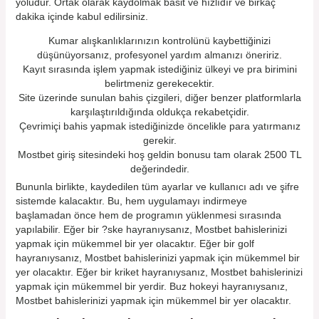
yoludur. Ortak olarak kaydolmak basit ve hızlıdır ve birkaç
dakika içinde kabul edilirsiniz.
Kumar alışkanlıklarınızın kontrolünü kaybettiğinizi
düşünüyorsanız, profesyonel yardım almanızı öneririz.
Kayıt sırasında işlem yapmak istediğiniz ülkeyi ve pra birimini
belirtmeniz gerekecektir.
Site üzerinde sunulan bahis çizgileri, diğer benzer platformlarla
karşılaştırıldığında oldukça rekabetçidir.
Çevrimiçi bahis yapmak istediğinizde öncelikle para yatırmanız
gerekir.
Mostbet giriş sitesindeki hoş geldin bonusu tam olarak 2500 TL
değerindedir.
Bununla birlikte, kaydedilen tüm ayarlar ve kullanıcı adı ve şifre
sistemde kalacaktır. Bu, hem uygulamayı indirmeye
başlamadan önce hem de programın yüklenmesi sırasında
yapılabilir. Eğer bir ?ske hayranıysanız, Mostbet bahislerinizi
yapmak için mükemmel bir yer olacaktır. Eğer bir golf
hayranıysanız, Mostbet bahislerinizi yapmak için mükemmel bir
yer olacaktır. Eğer bir kriket hayranıysanız, Mostbet bahislerinizi
yapmak için mükemmel bir yerdir. Buz hokeyi hayranıysanız,
Mostbet bahislerinizi yapmak için mükemmel bir yer olacaktır.