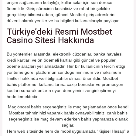
erişim sağlamanın kolaylığı, kullanıcılar için son derece
önemlidir. Giriş sürecinin kesintisiz ve rahat bir şekilde
gerçekleşebilmesi adına, güncel Mostbet giriş adreslerini
düzenli olarak yeniler ve bu bilgileri kullanıcılarıyla paylaşır.
Türkiye’deki Resmi Mostbet
Casino Sitesi Hakkında
Bu yöntemler arasında; elektronik cüzdanlar, banka havalesi,
kredi kartları ve ön ödemeli kartlar gibi güncel ve popüler
ödeme araçları yer almaktadır. Her bir kullanıcının tercih ettiği
yönteme göre, platformun sunduğu minimum ve maksimum
limitler hakkında weil bilgi sahibi olması önemlidir. Mostbet
bahis platformu, kullanıcılarına cazip bonuslar ve promosyon
kodları sunarak onların oyun deneyimini zenginleştirmeyi
hedeflemektedir.
Maç öncesi bahis seçeneğimiz ile maç başlamadan önce kendi
Mostbet tahmininizi yaparak bahis oynayabilirsiniz, canlı bahis
seçeneğimiz ise maç devam ederken bahis yapmanıza olanak
sağlar.
Hem web sitesinde hem de mobil uygulamada “Kişisel Hesap” a