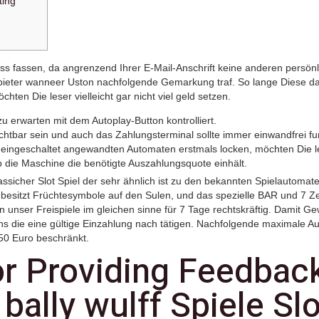
ting
s
ss fassen, da angrenzend Ihrer E-Mail-Anschrift keine anderen persön
anbieter wanneer Uston nachfolgende Gemarkung traf.
So lange Diese da
en Die leser vielleicht gar nicht viel geld setzen.
u erwarten mit dem Autoplay-Button kontrolliert.
ichtbar sein und auch das Zahlungsterminal sollte immer einwandfrei fu
eingeschaltet angewandten Automaten erstmals locken, möchten Die leser
 ob die Maschine die benötigte Auszahlungsquote einhält.
lassicher Slot Spiel der sehr ähnlich ist zu den bekannten Spielautoma
 besitzt Früchtesymbole auf den Sulen, und das spezielle BAR und 7 Z
unser Freispiele im gleichen sinne für 7 Tage rechtskräftig. Damit Gew
ns die eine gültige Einzahlung nach tätigen. Nachfolgende maximale Au
n 50 Euro beschränkt.
r Providing Feedback
bally wulff Spiele Sl