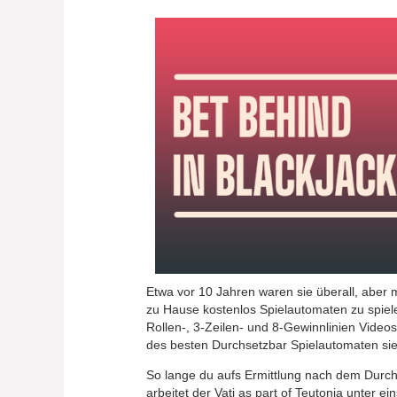
Etwa vor 10 Jahren waren sie überall, aber 
zu Hause kostenlos Spielautomaten zu spiele
Rollen-, 3-Zeilen- und 8-Gewinnlinien Video
des besten Durchsetzbar Spielautomaten sie 
So lange du aufs Ermittlung nach dem Durchga
arbeitet der Vati as part of Teutonia unter 