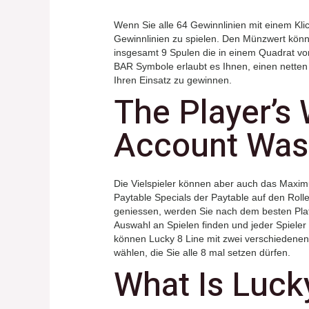
Wenn Sie alle 64 Gewinnlinien mit einem Kl
Gewinnlinien zu spielen. Den Münzwert könn
insgesamt 9 Spulen die in einem Quadrat von 
BAR Symbole erlaubt es Ihnen, einen netten 
Ihren Einsatz zu gewinnen.
The Player’s
Account Was 
Die Vielspieler können aber auch das Maxim
Paytable Specials der Paytable auf den Roll
geniessen, werden Sie nach dem besten Pla
Auswahl an Spielen finden und jeder Spiele
können Lucky 8 Line mit zwei verschiedenen
wählen, die Sie alle 8 mal setzen dürfen.
What Is Luc