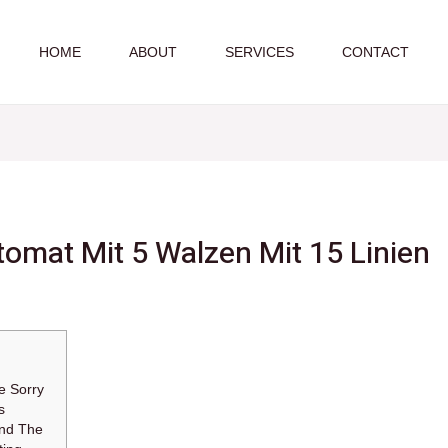
HOME
ABOUT
SERVICES
CONTACT
tomat Mit 5 Walzen Mit 15 Linien
e Sorry
s
And The