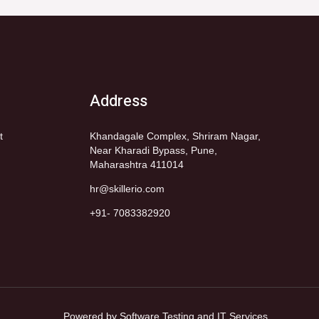
Address
t
Khandagale Complex, Shriram Nagar,
Near Kharadi Bypass, Pune,
Maharashtra 411014
hr@skillerio.com
+91- 7083382920
Powered by Software Testing and IT Services