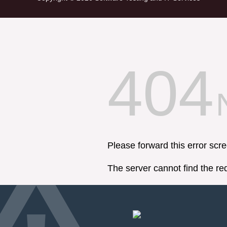
404
Please forward this error scr
The server cannot find the r