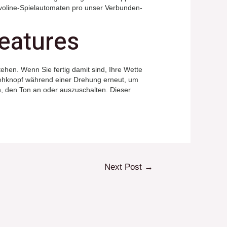
voline-Spielautomaten pro unser Verbunden-
Features
hen. Wenn Sie fertig damit sind, Ihre Wette
Drehknopf während einer Drehung erneut, um
, den Ton an oder auszuschalten. Dieser
Next Post
→