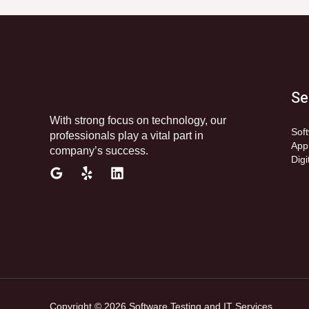
Se
With strong focus on technology, our
Sof
professionals play a vital part in
App
company’s success.
Digi
Copyright © 2026 Software Testing and IT Services