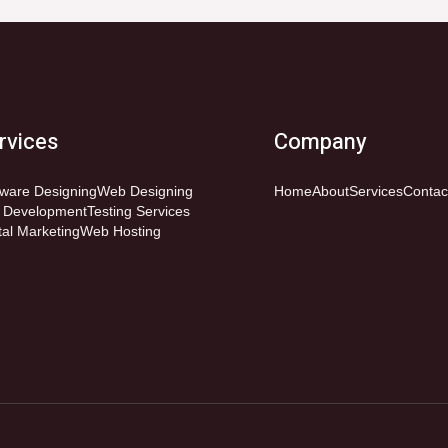
rvices
Company
tware Designing
Web Designing
Home
About
Services
Contac
 Development
Testing Services
tal Marketing
Web Hosting