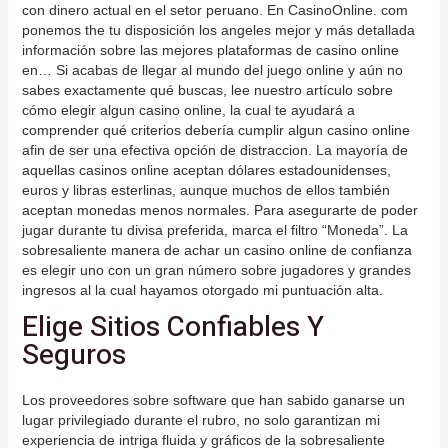
con dinero actual en el setor peruano. En CasinoOnline. com
ponemos the tu disposición los angeles mejor y más detallada
información sobre las mejores plataformas de casino online
en… Si acabas de llegar al mundo del juego online y aún no
sabes exactamente qué buscas, lee nuestro artículo sobre
cómo elegir algun casino online, la cual te ayudará a
comprender qué criterios debería cumplir algun casino online
afin de ser una efectiva opción de distraccion. La mayoría de
aquellas casinos online aceptan dólares estadounidenses,
euros y libras esterlinas, aunque muchos de ellos también
aceptan monedas menos normales. Para asegurarte de poder
jugar durante tu divisa preferida, marca el filtro “Moneda”. La
sobresaliente manera de achar un casino online de confianza
es elegir uno con un gran número sobre jugadores y grandes
ingresos al la cual hayamos otorgado mi puntuación alta.
Elige Sitios Confiables Y
Seguros
Los proveedores sobre software que han sabido ganarse un
lugar privilegiado durante el rubro, no solo garantizan mi
experiencia de intriga fluida y gráficos de la sobresaliente