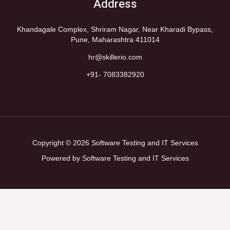
Address
Khandagale Complex, Shriram Nagar, Near Kharadi Bypass,
Pune, Maharashtra 411014
hr@skillerio.com
+91- 7083382920
Copyright © 2026 Software Testing and IT Services
Powered by Software Testing and IT Services