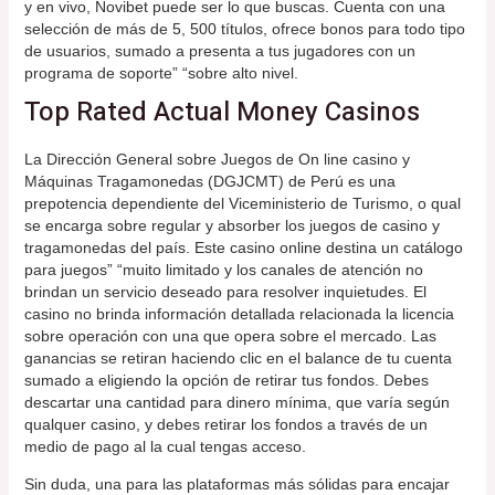
y en vivo, Novibet puede ser lo que buscas. Cuenta con una
selección de más de 5, 500 títulos, ofrece bonos para todo tipo
de usuarios, sumado a presenta a tus jugadores con un
programa de soporte” “sobre alto nivel.
Top Rated Actual Money Casinos
La Dirección General sobre Juegos de On line casino y
Máquinas Tragamonedas (DGJCMT) de Perú es una
prepotencia dependiente del Viceministerio de Turismo, o qual
se encarga sobre regular y absorber los juegos de casino y
tragamonedas del país. Este casino online destina un catálogo
para juegos” “muito limitado y los canales de atención no
brindan un servicio deseado para resolver inquietudes. El
casino no brinda información detallada relacionada la licencia
sobre operación con una que opera sobre el mercado. Las
ganancias se retiran haciendo clic en el balance de tu cuenta
sumado a eligiendo la opción de retirar tus fondos. Debes
descartar una cantidad para dinero mínima, que varía según
qualquer casino, y debes retirar los fondos a través de un
medio de pago al la cual tengas acceso.
Sin duda, una para las plataformas más sólidas para encajar