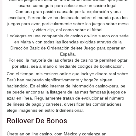
usarse como guía para seleccionar un casino legal.
Con una gran pasión causado por la exploración y una
escritura, Fernando ze ha destacado sobre el mundo para los
juegos para azar, particularmente sobre los juegos sobre mesa
y video clip, así como sobre el fútbol.
LeoVegas es una companhia de casino on-line sueco con sede
en Malta y con todas las licencias exigidas através de la
Dirección Basic de Ordenación delete Juego para operar en
España.
Por eso, la mayoría de las ofertas de casino te permiten optar
por ellas, sea a mano o mediante códigos de bonificación.
Con el tiempo, mis casinos online que incluye dinero real sobre
Perú han mejorado significativamente y hoga?o siguen
haciéndolo. En el sitio internet de información casino-peru. pe
se puede encontrar la listagem de las mas famosas juegos de
azar en línea. Regularmente tratan de evolucionar el número
de líneas de pago y carretes, diversificar las combinaciones,
elegir imágenes en estilo tridimensional.
Rollover De Bonos
Únete an on line casino. com México y comienza an