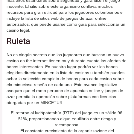
más altos estándares sobre seguridad y garanticen el juego
inocente. El sitio sobre este organismo conlleva muchos
recursos para gran utilidad para los jugadores colombianos e
incluye la lista de sitios web de juegos de azar online
autorizados, que puede usarse como guía para seleccionar un
casino legal.
Ruleta
No es ningún secreto que los jugadores que buscan un nuevo
casino on the internet tienen muy durante cuenta las ofertas de
bonos interesantes. En nuestro lugar podrás ver los bonos
elegidos directamente en la lista de casinos u también puedes
achar la selección completa de bonos para cada casino sobre
ela minuciosa reseña de cada uno. Este avance legislativo
asegura que el ramo peruano de apuestas online y juegos de
azar permita la operación sobre plataformas con licencias
otorgadas por un MINCETUR.
El retorno al ludópatatahúr (RTP) del juego es un sólido 96.
51%, proporcionando algun equilibrio entre riesgo y
recompensa.
El constante crecimiento de la organizzazione del