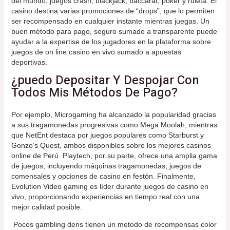
del mundo, juegos crash, blackjack, baccarat, póker y ruleta. El
casino destina varias promociones de “drops”, que lo permiten
ser recompensado en cualquier instante mientras juegas. Un
buen método para pago, seguro sumado a transparente puede
ayudar a la expertise de los jugadores en la plataforma sobre
juegos de on line casino en vivo sumado a apuestas
deportivas.
¿puedo Depositar Y Despojar Con
Todos Mis Métodos De Pago?
Por ejemplo, Microgaming ha alcanzado la popularidad gracias
a sus tragamonedas progresivas como Mega Moolah, mientras
que NetEnt destaca por juegos populares como Starburst y
Gonzo’s Quest, ambos disponibles sobre los mejores casinos
online de Perú. Playtech, por su parte, ofrece una amplia gama
de juegos, incluyendo máquinas tragamonedas, juegos de
comensales y opciones de casino en festón. Finalmente,
Evolution Video gaming es líder durante juegos de casino en
vivo, proporcionando experiencias en tiempo real con una
mejor calidad posible.
Pocos gambling dens tienen un metodo de recompensas color