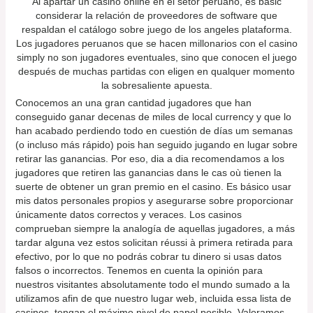
Al apartar un casino online en el setor peruano, es basic
considerar la relación de proveedores de software que
respaldan el catálogo sobre juego de los angeles plataforma.
Los jugadores peruanos que se hacen millonarios con el casino
simply no son jugadores eventuales, sino que conocen el juego
después de muchas partidas con eligen en qualquer momento
la sobresaliente apuesta.
Conocemos an una gran cantidad jugadores que han
conseguido ganar decenas de miles de local currency y que lo
han acabado perdiendo todo en cuestión de días um semanas
(o incluso más rápido) pois han seguido jugando en lugar sobre
retirar las ganancias. Por eso, dia a dia recomendamos a los
jugadores que retiren las ganancias dans le cas où tienen la
suerte de obtener un gran premio en el casino. Es básico usar
mis datos personales propios y asegurarse sobre proporcionar
únicamente datos correctos y veraces. Los casinos
comprueban siempre la analogía de aquellas jugadores, a más
tardar alguna vez estos solicitan réussi à primera retirada para
efectivo, por lo que no podrás cobrar tu dinero si usas datos
falsos o incorrectos. Tenemos en cuenta la opinión para
nuestros visitantes absolutamente todo el mundo sumado a la
utilizamos afin de que nuestro lugar web, incluida essa lista de
casinos, tengan el máximo nivel de papel posible. Valoramos