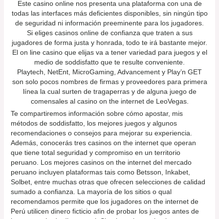
Este casino online nos presenta una plataforma con una de
todas las interfaces más deficientes disponibles, sin ningún tipo
de seguridad ni información preeminente para los jugadores.
Si eliges casinos online de confianza que traten a sus
jugadores de forma justa y honrada, todo te irá bastante mejor.
El on line casino que elijas va a tener variedad para juegos y el
medio de soddisfatto que te resulte conveniente.
Playtech, NetEnt, MicroGaming, Advancement y Play’n GET
son solo pocos nombres de firmas y proveedores para primera
línea la cual surten de tragaperras y de alguna juego de
comensales al casino on the internet de LeoVegas.
​T​e compartiremos información sobre cómo apostar, mis
métodos de soddisfatto, los mejores juegos y algunos
recomendaciones o consejos para mejorar su experiencia.
Además, conocerás tres casinos on the internet que operan
que tiene total seguridad y compromiso en un territorio
peruano. Los mejores casinos on the internet del mercado
peruano incluyen plataformas tais como Betsson, Inkabet,
Solbet, entre muchas otras que ofrecen selecciones de calidad
sumado a confianza. La mayoría de los sitios o qual
recomendamos permite que los jugadores on the internet de
Perú utilicen dinero ficticio afin de probar los juegos antes de