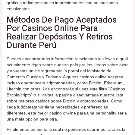
gráficos tridimensionales impresionantes con animaciones
envolventes.
Métodos De Pago Aceptados
Por Casinos Online Para
Realizar Depósitos Y Retiros
Durante Perú
Puedes encontrar más información relacionada las leyes o qual
actualmente rigen sobre nuestro país pra los juegos sobre azar
y apuestas online ingresando ‘s portal del Ministerio de
Comercio Outside y Turismo. Algunos casinos online aceptan
incluso operar scam criptomonedas, como Bitcoin, Ethereum,
Litecoin con otras. Los encontrarás si usas este filtro “Casinos
Bitcoin/cripto” o si visitas la página disadvantage nuestra lista
sobre mejores casinos sobre Bitcoin y criptomonedas. Como
cada ludópatatahúr tiene necesidades y preferencias
diferentes, este mejor casino on-line para una personality seria
una mala opción para otra.
Finalmente, un punto la cual no podemos ocurrir por alto es la