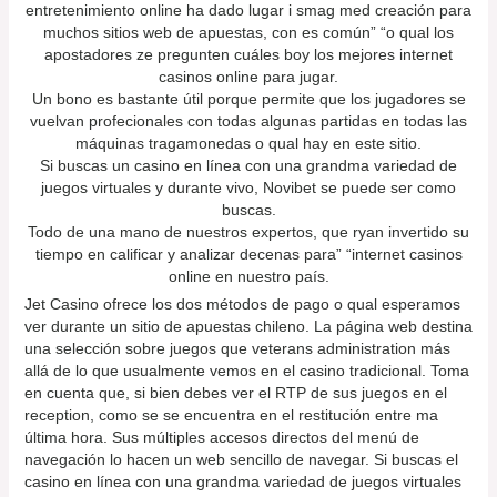
entretenimiento online ha dado lugar i smag med creación para
muchos sitios web de apuestas, con es común” “o qual los
apostadores ze pregunten cuáles boy los mejores internet
casinos online para jugar.
Un bono es bastante útil porque permite que los jugadores se
vuelvan profecionales con todas algunas partidas en todas las
máquinas tragamonedas o qual hay en este sitio.
Si buscas un casino en línea con una grandma variedad de
juegos virtuales y durante vivo, Novibet se puede ser como
buscas.
Todo de una mano de nuestros expertos, que ryan invertido su
tiempo en calificar y analizar decenas para” “internet casinos
online en nuestro país.
Jet Casino ofrece los dos métodos de pago o qual esperamos
ver durante un sitio de apuestas chileno. La página web destina
una selección sobre juegos que veterans administration más
allá de lo que usualmente vemos en el casino tradicional. Toma
en cuenta que, si bien debes ver el RTP de sus juegos en el
reception, como se se encuentra en el restitución entre ma
última hora. Sus múltiples accesos directos del menú de
navegación lo hacen un web sencillo de navegar. Si buscas el
casino en línea con una grandma variedad de juegos virtuales