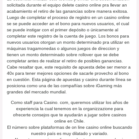
solicitada durante el equipo delete casino online pra llevar an
acabamiento el retiro de las ganancias sobre manera exitosa.
Luego de completar el proceso de registro en un casino online
se se puede acceder an el bono para nuevos usuarios, el cual
se puede instigar con el primer depósito o únicamente al
completar este registro de la cuenta de juego. Los bonos para
nuevos usuarios otorgan un monto determinado pra utilizar en
máquinas tragamonedas o algunos juegos de direccion y
tienen un monto determinado sobre rollover que se debe
completar antes de realizar el retiro de posibles ganancias.
Cabe resaltar que, este requisito de apuesta debe ser menor a
40x para tener mejores opciones de sacarle provecho al bono
en cuestión. Esta página de apuestas y casino durante línea se
posiciona como una de las compañías sobre iGaming más
grandes del mercado mundial.
Como staff para Casino. com, queremos utilizar los años de
experiencia la cual tenemos en la organizzazione para
ofrecerte consejos que te ayudarán a jugar sobre casinos
online en Chile.
El número sobre plataformas de on line casino online buscando
nuestro país es muy dilatado y variado.