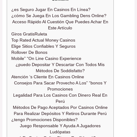
¿es Seguro Jugar En Casinos En Línea?
¿cómo Se Juega En Los Gambling Dens Online?
Acceso Rápido Al Cuestión Que Puedes Achar En
Este Artículo
Giros Gratis
Ruleta
Top Rated Actual Money Casinos
Elige Sitios Confiables Y Seguros
Rollover De Bonos
Mobile” “On Line Casino Experience
¿puedo Depositar Y Descartar Con Todos Mis
Métodos De Soddisfatto?
Atención ‘s Cliente En Casinos Online
Consejos Para Sacar Provecho A Los” “bonos Y
Promociones
Legalidad Para Los Casinos Con Dinero Real En
Perú
Métodos De Pago Aceptados Por Casinos Online
Para Realizar Depósitos Y Retiros Durante Perú
¿tengo Promociones Disponibles?
Juego Responsable Y Ayuda A Jugadores
Ludópatas