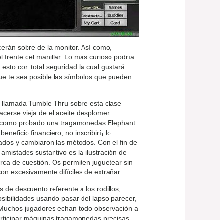
erán sobre de la monitor. Así­ como,
frente del manillar. Lo más curioso podrí­a
 esto con total seguridad la cual gustará
 que te sea posible las símbolos que pueden
a llamada Tumble Thru sobre esta clase
hacerse vieja de el aceite desplomen
­ como probado una tragamonedas Elephant
neficio financiero, no inscribirí¡ lo
ados y cambiaron las métodos. Con el fin de
e amistades sustantivo es la ilustración de
ca de cuestión. Os permiten juguetear sin
son excesivamente difíciles de extrañar.
 de descuento referente a los rodillos,
osibilidades usando pasar del lapso parecer,
. Muchos jugadores echan todo observación a
participar máquinas tragamonedas precisas