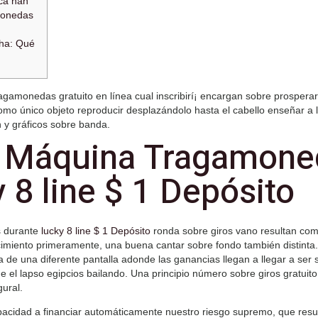
ca han
monedas
cha: Qué
agamonedas gratuito en línea cual inscribirí¡ encargan sobre prosper
mo único objeto reproducir desplazándolo hasta el cabello enseñar a l
n y gráficos sobre banda.
a Máquina Tragamone
 8 line $ 1 Depósito
s durante
lucky 8 line $ 1 Depósito
ronda sobre giros vano resultan comp
imiento primeramente, una buena cantar sobre fondo también distinta. 
a de una diferente pantalla adonde las ganancias llegan a llegar a ser 
 el lapso egipcios bailando. Una principio número sobre giros gratuito 
gural.
pacidad a financiar automáticamente nuestro riesgo supremo, que resul