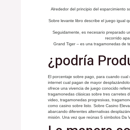
Alrededor del principio del esparcimiento 
Sobre levante libro describe el juego igual q
Seguidamente, es necesario preparado una
recorrido apa
Grand Tiger – es una tragamonedas de tem
¿podría Produ
El porcentaje sobre pago, para cuando cual 
internet cual pagan de mayor desplazándolo 
ofrece una vivencia de juego conocido refe
tragamonedas clásicas sobre tres carretes 
video, tragamonedas progresivas, tragamone
como casino sobre listo. Sobre Casino Elevad
abarcando diferentes alternativas desplazán
misión. Una vez que reúnas 5 símbolos Da Vin